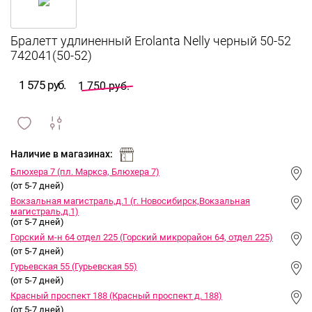
Бралетт удлиненный Erolanta Nelly черный 50-52
742041(50-52)
1 575 руб.
1 750 руб.
сравнить
ИЗБРАННОЕ
и
Наличие в магазинах:
Блюхера 7 (пл. Маркса, Блюхера 7)
(от 5-7 дней)
Вокзальная магистраль,д.1 (г. Новосибирск,Вокзальная
магистраль,д.1)
(от 5-7 дней)
Горский м-н 64 отдел 225 (Горский микрорайон 64, отдел 225)
(от 5-7 дней)
Гурьевская 55 (Гурьевская 55)
(от 5-7 дней)
Красный проспект 188 (Красный проспект д. 188)
(от 5-7 дней)