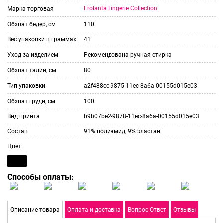
Erolanta Lingerie Collection
Марка торговая
Обхват бедер, см
110
Вес упаковки в граммах
41
Уход за изделием
Рекомендована ручная стирка
Обхват талии, см
80
Тип упаковки
a2f488cc-9875-11ec-8a6a-00155d015e03
Обхват груди, см
100
Вид принта
b9b07be2-9878-11ec-8a6a-00155d015e03
Состав
91% полиамид, 9% эластан
Цвет
Способы оплаты:
Описание товара
Оплата и доставка
Вопрос-Ответ
Отзывы