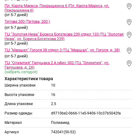
Пл. Карла Маркса, Покрышкина 6 (Пл. Карла Маркса, ул.
Покрышкина 6)
(от 5-7 дней)
Титова 200 (Титова, 200 )
(от 5-7 дней)
ТЦ "Золотая Нива" Бориса Богаткова 239 отдел 133 (ТЦ "Золотая
Нива", ул. Бориса Богаткова 239)
(от 5-7 дней)
ТЦ "Маршал" Гоголя 38 отдел 3 (ТЦ "Маршал", ул. Гоголя, д. 38)
(от 5-7 дней)
ТЦ "Олимпия" Галущака 2 А офис 302 (ТЦ "Олимпия", ул.
Галущака, д. 2А)
(забрать сегодня)
Характеристики товара
Ширина упаковки
10
Высота упаковки
16
Длина упаковки
2.5
Размер одежды
d9710be2-0b66-11e5-9406-10c37b5042fa
Материал
Полиамид
Артикул
742041(50-52)