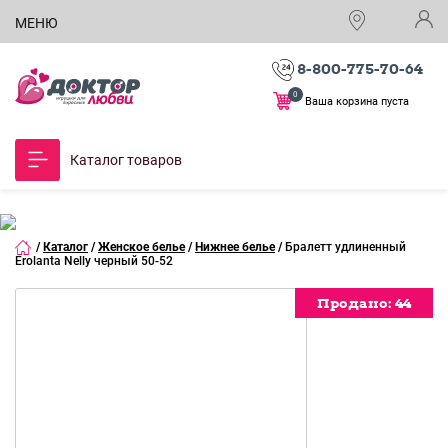
МЕНЮ
8-800-775-70-64
0
Ваша корзина пуста
Каталог товаров
/
Каталог
/
Женское белье
/
Нижнее белье
/
Бралетт удлиненный
Erolanta Nelly черный 50-52
Продано:
Продано:
Продано:
Продано:
Продано:
Продано:
Продано:
Продано:
Продано:
44
44
44
44
44
44
44
44
44