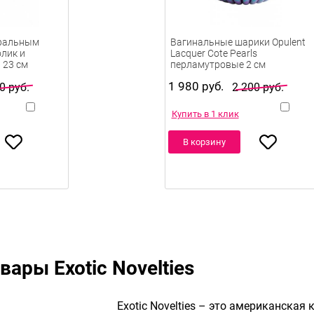
оральным
Вагинальные шарики Opulent
лик и
Lacquer Cote Pearls
 23 см
перламутровые 2 см
1 980 руб.
0 руб.
2 200 руб.
Купить в 1 клик
В корзину
ары Exotic Novelties
Exotic Novelties – это американская