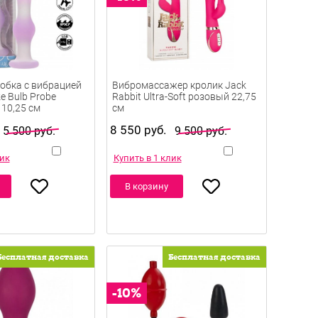
обка с вибрацией
Вибромассажер кролик Jack
e Bulb Probe
Rabbit Ultra-Soft розовый 22,75
10,25 см
см
8 550 руб.
5 500 руб.
9 500 руб.
лик
Купить в 1 клик
В корзину
Бесплатная доставка
Бесплатная доставка