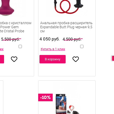
обка с кристаллом
Анальная пробка-расширитель
 Power Gem
Expandable Butt Plug черная 9,5
te Cristal Probe
см
10,7 см
4 050 руб.
5 500 руб.
4 500 руб.
лик
Купить в 1 клик
В корзину