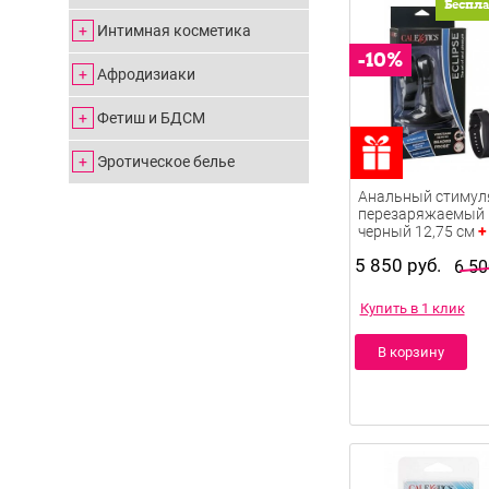
Беспл
Интимная косметика
Афродизиаки
Фетиш и БДСМ
Эротическое белье
Анальный стимул
перезаряжаемый 
+
черный 12,75 см
5 850 руб.
6 50
Купить в 1 клик
В корзину