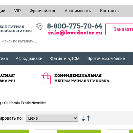
ции
VIP
Франчайзинг
Анонимность
Контакты
8-800-775-70-64
ЕСПЛАТНАЯ
Заказат
ОРЯЧАЯ ЛИНИЯ
info@lovedoctor.ru
тика
Афродизиаки
Фетиш и БДСМ
Эротическое белье
АТНАЯ*
КОНФИДЕНЦИАЛЬНАЯ
ВКА 24Ч
НЕПРОЗРАЧНАЯ УПАКОВКА
ы
/
California Exotic Novelties
ировать по: