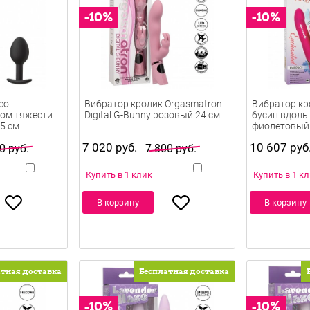
со
Вибратор кролик Orgasmatron
Вибратор кр
ом тяжести
Digital G-Bunny розовый 24 см
бусин вдоль
5 см
фиолетовый 
7 020 руб.
10 607 руб
0 руб.
7 800 руб.
Купить в 1 клик
Купить в 1 к
В корзину
В корзину
атная доставка
Бесплатная доставка