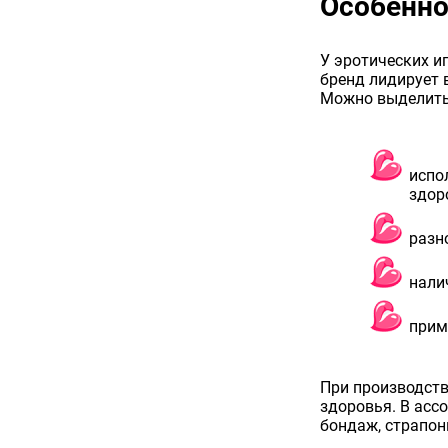
Особенно
У эротических и
бренд лидирует в
Можно выделить
испо
здор
разн
нали
прим
При производств
здоровья. В асс
бондаж, страпон