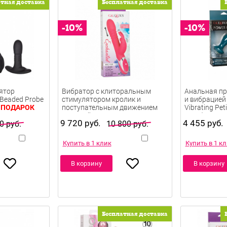
атная доставка
Бесплатная доставка
ятор
Вибратор с клиторальным
Анальная пр
Beaded Probe
стимулятором кролик и
и вибрацией
 ПОДАРОК
поступательным движением
Vibrating Peti
9 720 руб.
розовый 23 см
4 455 руб.
голубая 9.5 
0 руб.
10 800 руб.
Купить в 1 клик
Купить в 1 к
В корзину
В корзину
Бесплатная доставка