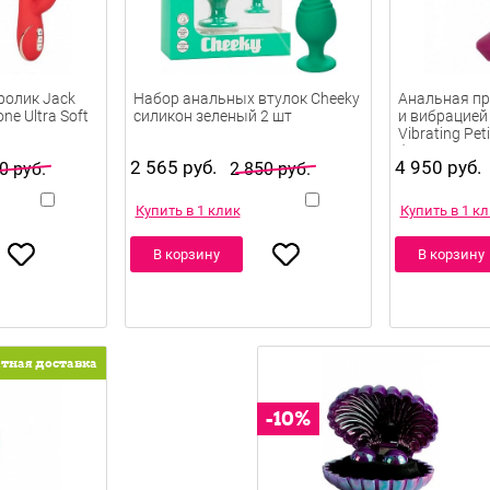
ролик Jack
Набор анальных втулок Cheeky
Анальная пр
one Ultra Soft
силикон зеленый 2 шт
и вибрацией
Vibrating Peti
2 565 руб.
4 950 руб.
фиолетовая 
0 руб.
2 850 руб.
Купить в 1 клик
Купить в 1 к
В корзину
В корзину
атная доставка