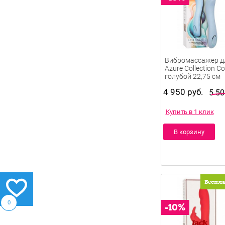
Вибромассажер дл
Azure Collection C
голубой 22,75 см
4 950 руб.
5 50
Купить в 1 клик
В корзину
Беспл
0