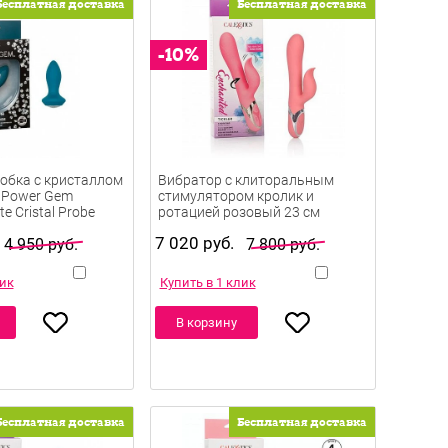
Бесплатная доставка
Бесплатная доставка
обка с кристаллом
Вибратор с клиторальным
 Power Gem
стимулятором кролик и
te Cristal Probe
ротацией розовый 23 см
см
7 020 руб.
4 950 руб.
7 800 руб.
лик
Купить в 1 клик
В корзину
Бесплатная доставка
Бесплатная доставка