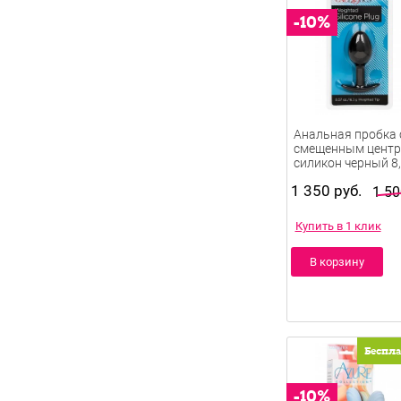
Анальная пробка 
смещенным центр
силикон черный 8,
1 350 руб.
1 50
Купить в 1 клик
В корзину
Беспл