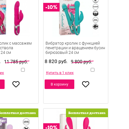
олик с массажем
Вибратор кролик с функцией
 ствола
пенетрации и вращением бусин
24 см
бирюзовый 24 см
.
8 820 руб.
11 785 руб.
9 800 руб.
лик
Купить в 1 клик
В корзину
Бесплатная доставка
Бесплатная доставка