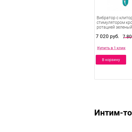
Вибратор с клит
стимулятором кро
ротацией зеленый
7 020 руб.
7 80
Купить в 1 клик
В корзину
Интим-тов