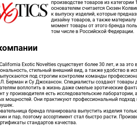
производстве товаров из категории 1
основателем считается Сюзен Колви
к выпуску изделий, которые предназ
дизайну товаров, а также материалу
момент товары от этого бренда пол
том числе в Российской Федерации.
компании
alifornia Exotic Novelties существует более 30 лет, и за эт
ональность, стильный внешний вид, а также удобство в ис
выпускаются под строгим контролем команды профессионал
 Л. Берман и Су Джохансон. Специалисты создают товары 
ателям воплотить в жизнь даже смелые эротические фант
т у производителя есть исследовательские лаборатории, а
х мощностей. Они практикуют профессиональный подход к
рушек.
вательница бренда планировала выпустить изделия тольк
ин и пар, поэтому ассортимент стал быстро расти. Произв
ртификаты стандартов качества.