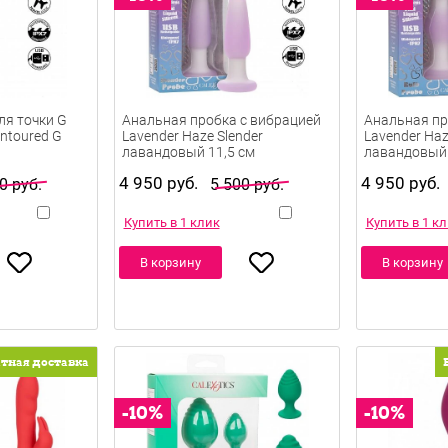
я точки G
Анальная пробка с вибрацией
Анальная пр
ontoured G
Lavender Haze Slender
Lavender Haz
лавандовый 11,5 см
лавандовый 
4 950 руб.
4 950 руб.
0 руб.
5 500 руб.
Купить в 1 клик
Купить в 1 к
В корзину
В корзину
атная доставка