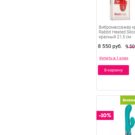
Вибромассажер к
Rabbit Heated Silic
красный 21,5 см
8 550 руб.
9 50
Купить в 1 клик
В корзину
Беспл