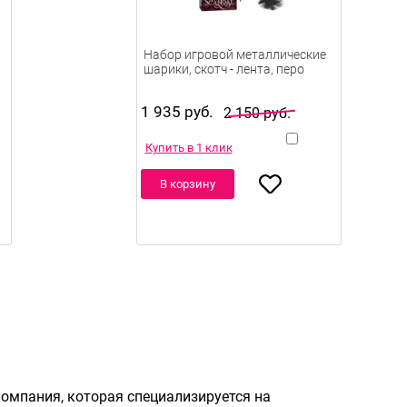
Набор игровой металлические
шарики, скотч - лента, перо
1 935 руб.
2 150 руб.
Купить в 1 клик
В корзину
 компания, которая специализируется на