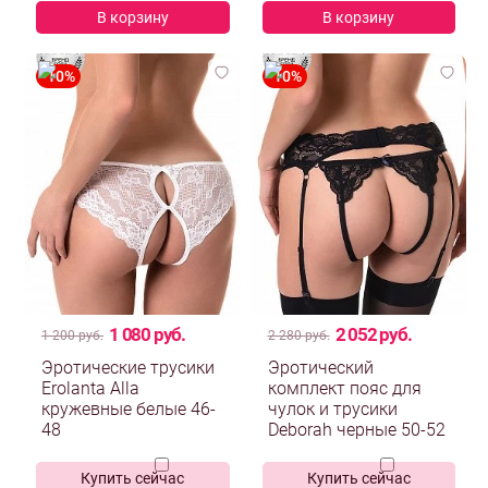
В корзину
В корзину
1 080 руб.
2 052 руб.
1 200 руб.
2 280 руб.
Эротические трусики
Эротический
Erolanta Alla
комплект пояс для
кружевные белые 46-
чулок и трусики
48
Deborah черные 50-52
Купить сейчас
Купить сейчас