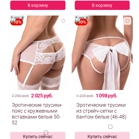
В корзину
В корзину
2 025 руб.
1 098 руб.
2 250 руб.
1 220 руб.
Эротические трусики-
Эротические трусики
пояс с кружевными
из стрейч-сетки с
вставками белые 50-
бантом белые (46-48)
52
Купить сейчас
Купить сейчас