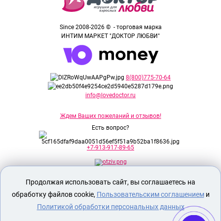
Since 2008-2026 © - торговая марка
ИНТИМ МАРКЕТ "ДОКТОР ЛЮБВИ"
8(800)775-70-64
info@lovedoctor.ru
Ждем Ваших пожеланий и отзывов!
Есть вопрос?
+7-913-917-89-65
Продолжая использовать сайт, вы соглашаетесь на
Секс шоп Доктор Любви
предназначен
исключительно для лиц старше 18 лет!
обработку файлов cookie,
Пользовательским соглашением
и
Вся продукция имеет знак EAC
Евразийского соответствия.
Политикой обработки персональных данных