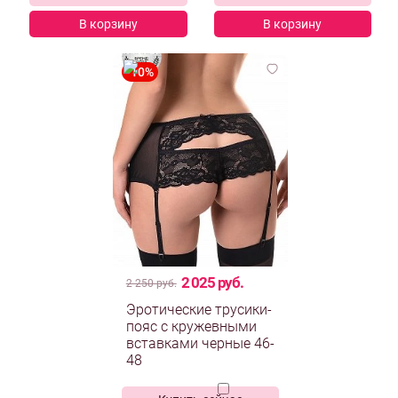
В корзину
В корзину
2 025 руб.
2 250 руб.
Эротические трусики-
пояс с кружевными
вставками черные 46-
48