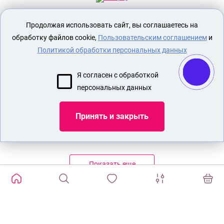
Секс шоп Доктор Любви
предназначен
Продолжая использовать сайт, вы соглашаетесь на
исключительно для лиц старше 18 лет!
Вся продукция имеет знак EAC
обработку файлов cookie,
Пользовательским соглашением
и
Евразийского соответствия.
Политикой обработки персональных данных
О МАГАЗИНЕ
Я согласен с обработкой
ОПЛАТА И ДОСТАВКА
персональных данных
СЕКС ИГРУШКИ
ЭРОТИЧЕСКОЕ БЕЛЬЕ
Принять и закрыть
НАБОР БДСМ
КРАСИВЫЙ СТРАПОН
Показать еще
ИЗБРАННЫЕ ТОВАРЫ
0