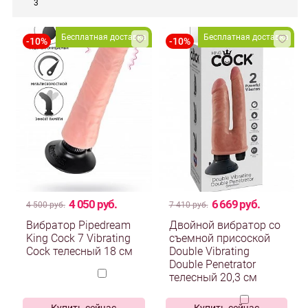
3
Бесплатная доставка
Бесплатная доставка
4 050 руб.
6 669 руб.
4 500 руб.
7 410 руб.
Вибратор Pipedream
Двойной вибратор со
King Cock 7 Vibrating
съемной присоской
Cock телесный 18 см
Double Vibrating
Double Penetrator
телесный 20,3 см