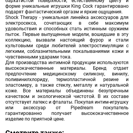
бархатистой поверхности, естественному цвету и
форме уникальные игрушки King Cock гарантировано
подарят фантастический оргазм и яркие ощущения.
Shock Therapy - уникальная линейка аксессуаров для
электросекса, сочетающих в себе максимум
удовольствия и способных стать истинным оружием
пыток. Первые выпущенные модели, вошедшие в эту
коллекцию, вызвали настоящий фурор и стали
культовыми среди любителей электростимуляции с
легкими, соблазнительными покалываниями кожи и
чувственными ударами тока.
Для производства интимной продукции используются
высококачественные материалы. Бренд отдает
предпочтение медицинскому силикону, винилу,
поливинилхлориду, термопластичной резине и
эластомеру, а также стеклу, металлу и натуральной
коже. Все материалы объединены безупречным
качеством и экологической чистотой. В их составе
отсутствует латекс и фталаты. Покупая интим-игрушку
или аксессуар от Pipedream покупатель
гарантированно получает высококачественное
изделие по приятной цене.