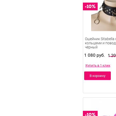
Ошейник Sitabella
кольцами и повод
чёрный
1 080 руб.
1 20
Купить в 1 клик
В корзину