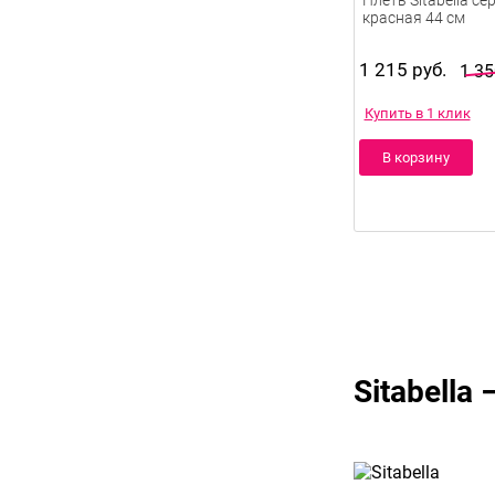
Плеть Sitabella с
красная 44 см
1 215 руб.
1 35
Купить в 1 клик
В корзину
Sitabell