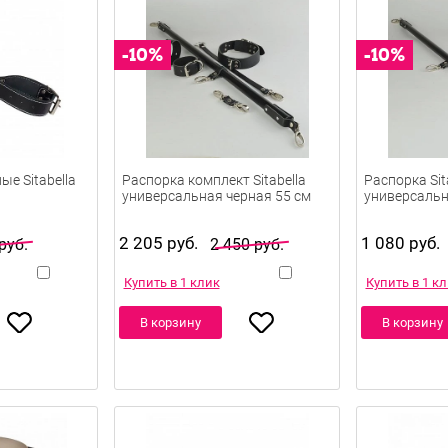
е Sitabella
Распорка комплект Sitabella
Распорка Sit
универсальная черная 55 см
универсальн
2 205 руб.
1 080 руб.
руб.
2 450 руб.
Купить в 1 клик
Купить в 1 к
В корзину
В корзину