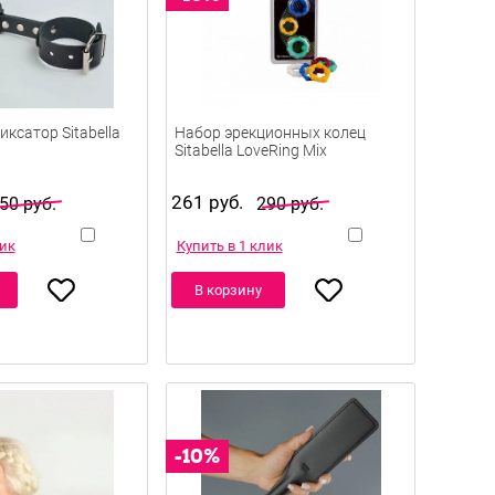
ксатор Sitabella
Набор эрекционных колец
а
Sitabella LoveRing Mix
261 руб.
50 руб.
290 руб.
лик
Купить в 1 клик
В корзину