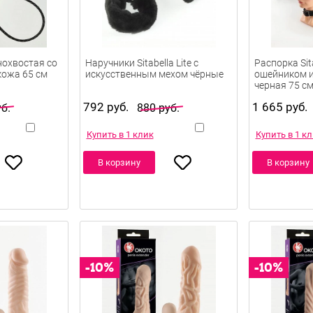
днохвостая со
Наручники Sitabella Lite с
Распорка Sit
кожа 65 см
искусственным мехом чёрные
ошейником 
черная 75 с
792 руб.
1 665 руб.
б.
880 руб.
Купить в 1 клик
Купить в 1 к
В корзину
В корзину