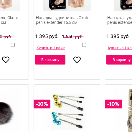
ель Okoto
Насадка - удлинитель Okoto
Насадка - уд
5 см
penis extender 15,5 см
penis extende
1 395 руб.
1 395 руб.
0 руб.
1 550 руб.
Купить в 1 клик
Купить в 1 к
В корзину
В корзину