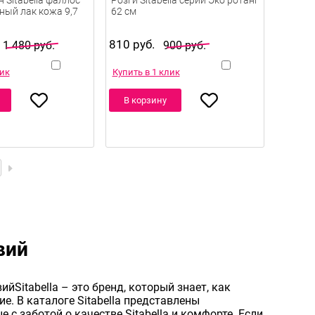
 Sitabella фаллос
Розги Sitabella серии Эко ротанг
ный лак кожа 9,7
62 см
810 руб.
1 480 руб.
900 руб.
лик
Купить в 1 клик
В корзину
вий
йSitabella – это бренд, который знает, как
е. В каталоге Sitabella представлены
 с заботой о качестве Sitabella и комфорте. Если