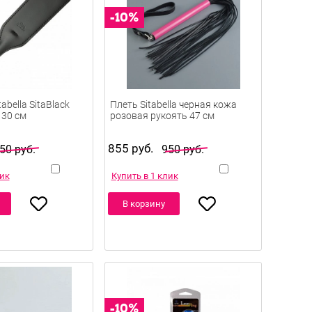
abella SitaBlack
Плеть Sitabella черная кожа
 30 см
розовая рукоять 47 см
855 руб.
50 руб.
950 руб.
лик
Купить в 1 клик
В корзину