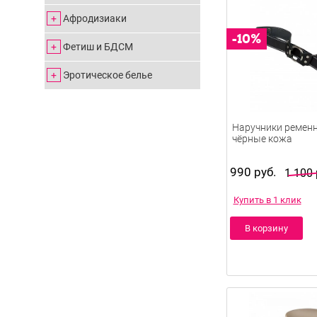
Афродизиаки
Фетиш и БДСМ
Эротическое белье
Наручники ременны
чёрные кожа
990 руб.
1 100 
Купить в 1 клик
В корзину