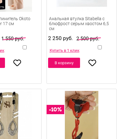
линитель Okoto
Анальная втулка Sitabella с
r 17 см
блюфрост серым хвостом 6,5
см
2 250 руб.
1 550 руб.
2 500 руб.
лик
Купить в 1 клик
В корзину