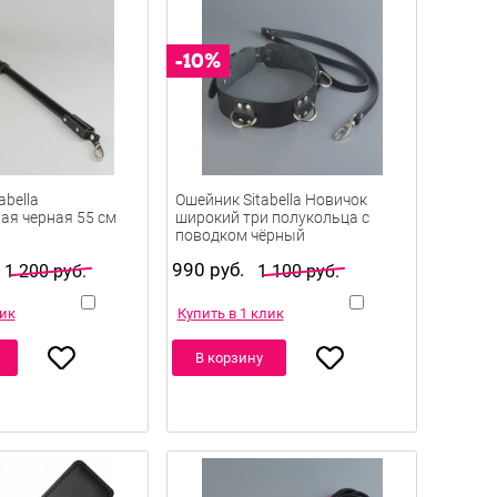
abella
Ошейник Sitabella Новичок
ая черная 55 см
широкий три полукольца с
поводком чёрный
990 руб.
1 200 руб.
1 100 руб.
лик
Купить в 1 клик
В корзину