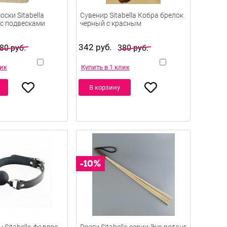
ски Sitabella
Сувенир Sitabella Кобра брелок
с подвесками
черный с красным
342 руб.
80 руб.
380 руб.
лик
Купить в 1 клик
В корзину