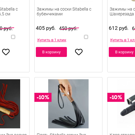
tabella с
Зажимы на соски Sitabella с
Зажимы на со
,5 см
бубенчиками
Шахерезада 
405 руб.
612 руб.
0 руб.
450 руб.
6
Купить в 1 клик
Купить в 1 к
В корзину
В корзину