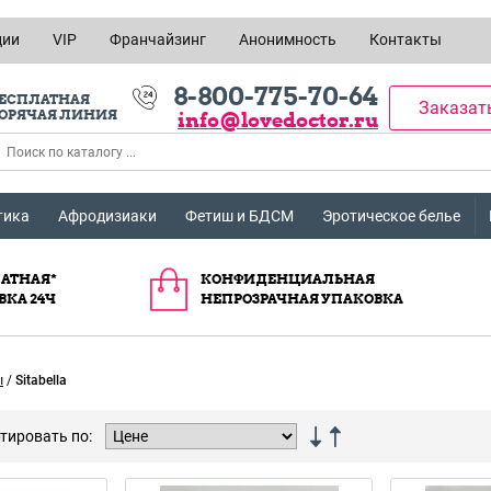
ции
VIP
Франчайзинг
Анонимность
Контакты
8-800-775-70-64
ЕСПЛАТНАЯ
Заказат
ОРЯЧАЯ ЛИНИЯ
info@lovedoctor.ru
тика
Афродизиаки
Фетиш и БДСМ
Эротическое белье
АТНАЯ*
КОНФИДЕНЦИАЛЬНАЯ
ВКА 24Ч
НЕПРОЗРАЧНАЯ УПАКОВКА
ы
/
Sitabella
тировать по: