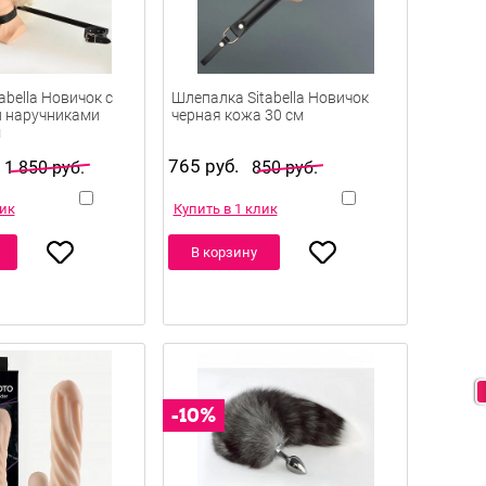
abella Новичок с
Шлепалка Sitabella Новичок
и наручниками
черная кожа 30 см
м
765 руб.
1 850 руб.
850 руб.
лик
Купить в 1 клик
В корзину