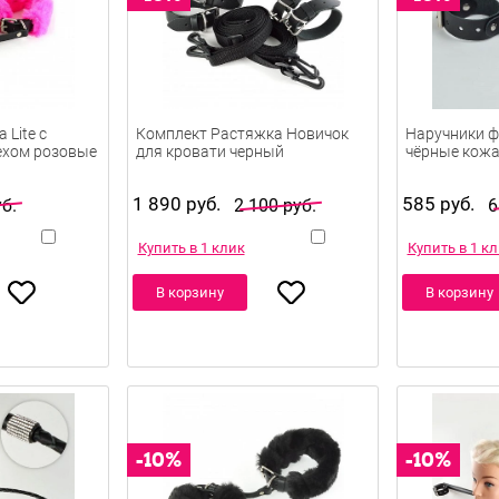
 Lite с
Комплект Растяжка Новичок
Наручники фи
ехом розовые
для кровати черный
чёрные кож
1 890 руб.
585 руб.
б.
2 100 руб.
6
Купить в 1 клик
Купить в 1 к
В корзину
В корзину