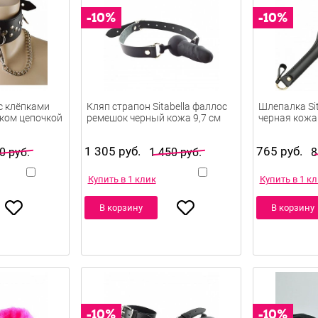
 с клёпками
Кляп страпон Sitabella фаллос
Шлепалка Sit
ком цепочкой
ремешок черный кожа 9,7 см
черная кожа
1 305 руб.
765 руб.
0 руб.
1 450 руб.
8
Купить в 1 клик
Купить в 1 к
В корзину
В корзину