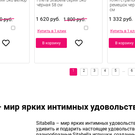
ерии Эко велюр
Плеть Sitabella серии Эко
Кляп страпон
чёрная 58 см
ремешок чер
см
1 620 руб.
1 332 руб.
0 руб.
1 800 руб.
Купить в 1 клик
Купить в 1 к
В корзину
В корзину
a – мир ярких интимных удовольст
Sitabella – мир ярких интимных удовольстви
удивить и подарить настоящее удовольстви
разнообразные Sitabella игрушки, созданные