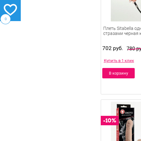
0
Плеть Sitabella о
стразами черная 
702 руб.
780 ру
Купить в 1 клик
В корзину