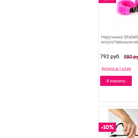
Наручники Sitabella
искусственным м
792 руб.
880 ру
Купить в 1 клик
В корзину