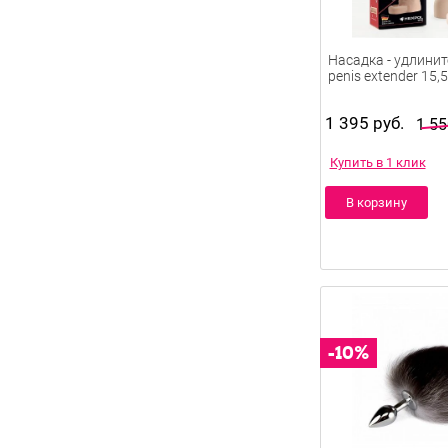
Насадка - удлинит
penis extender 15,
1 395 руб.
1 55
Купить в 1 клик
В корзину