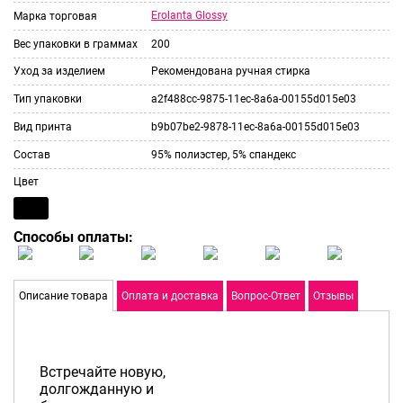
Erolanta Glossy
Марка торговая
Вес упаковки в граммах
200
Уход за изделием
Рекомендована ручная стирка
Тип упаковки
a2f488cc-9875-11ec-8a6a-00155d015e03
Вид принта
b9b07be2-9878-11ec-8a6a-00155d015e03
Состав
95% полиэстер, 5% спандекс
Цвет
Способы оплаты:
Описание товара
Оплата и доставка
Вопрос-Ответ
Отзывы
Встречайте новую,
долгожданную и