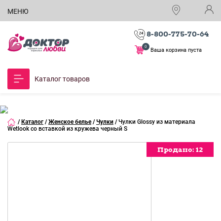
МЕНЮ
8-800-775-70-64
0
Ваша корзина пуста
Каталог товаров
/
Каталог
/
Женское белье
/
Чулки
/
Чулки Glossy из материала
Wetlook со вставкой из кружева черный S
Продано:
Продано:
Продано:
Продано:
Продано:
Продано:
Продано:
Продано:
Продано:
12
12
12
12
12
12
12
12
12