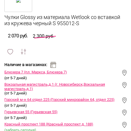
Чулки Glossy из материала Wetlook со вставкой
из кружева черный S 955012-S
2 070 руб.
2 300 руб.
сравнить
ИЗБРАННОЕ
и
Наличие в магазинах:
Блюхера 7 (пл. Маркса, Блюхера 7)
(от 5-7 дней)
Вокзальная магистраль,д.1 (г. Новосибирск,Вокзальная
магистраль,д.1)
(от 5-7 дней)
Горский м-н 64 отдел 225 (Горский микрорайон 64, отдел 225)
(от 5-7 дней)
Гурьевская 55 (Гурьевская 55)
(от 5-7 дней)
Красный проспект 188 (Красный проспект д. 188)
(забрать сегодня)