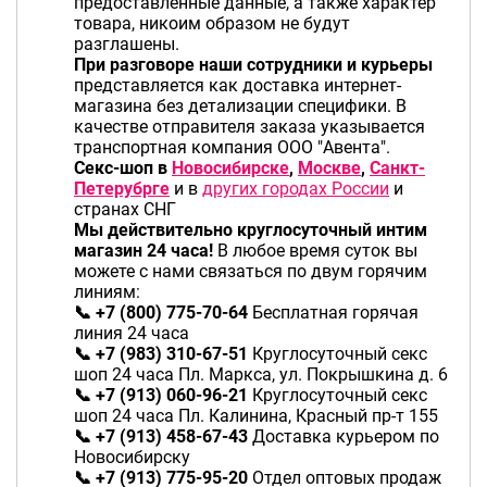
предоставленные данные, а также характер
товара, никоим образом не будут
разглашены.
При разговоре наши сотрудники и курьеры
представляется как доставка интернет-
магазина без детализации специфики.
В
качестве отправителя заказа указывается
транспортная компания ООО "Авента".
Секс-шоп в
Новосибирске
,
Москве
,
Санкт-
Петерубрге
и в
других городах России
и
странах СНГ
Мы действительно круглосуточный интим
магазин 24 часа!
В любое время суток вы
можете с нами связаться по двум горячим
линиям:
📞 +7 (800) 775-70-64
Бесплатная горячая
линия 24 часа
📞 +7 (983) 310-67-51
Круглосуточный секс
шоп 24 часа Пл. Маркса, ул. Покрышкина д. 6
📞 +7 (913) 060-96-21
Круглосуточный секс
шоп 24 часа Пл. Калинина, Красный пр-т 155
📞 +7 (913) 458-67-43
Доставка курьером по
Новосибирску
📞 +7 (913) 775-95-20
Отдел оптовых продаж