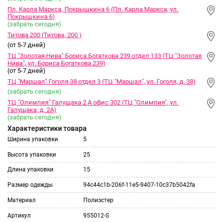
Пл. Карла Маркса, Покрышкина 6 (Пл. Карла Маркса, ул.
Покрышкина 6)
(забрать сегодня)
Титова 200 (Титова, 200 )
(от 5-7 дней)
ТЦ "Золотая Нива" Бориса Богаткова 239 отдел 133 (ТЦ "Золотая
Нива", ул. Бориса Богаткова 239)
(от 5-7 дней)
ТЦ "Маршал" Гоголя 38 отдел 3 (ТЦ "Маршал", ул. Гоголя, д. 38)
(забрать сегодня)
ТЦ "Олимпия" Галущака 2 А офис 302 (ТЦ "Олимпия", ул.
Галущака, д. 2А)
(забрать сегодня)
Характеристики товара
Ширина упаковки
5
Высота упаковки
25
Длина упаковки
15
Размер одежды
94c44c1b-206f-11e5-9407-10c37b5042fa
Материал
Полиэстер
Артикул
955012-S