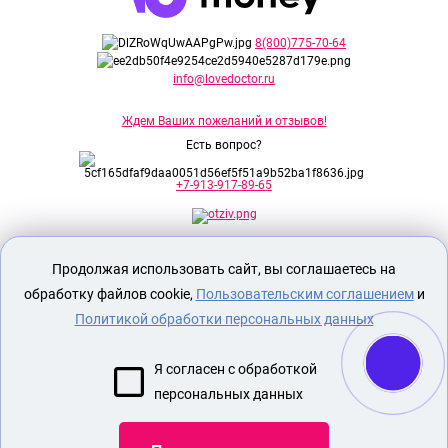
8(800)775-70-64
info@lovedoctor.ru
Ждем Ваших пожеланий и отзывов!
Есть вопрос?
+7-913-917-89-65
Секс шоп Доктор Любви
предназначен
Продолжая использовать сайт, вы соглашаетесь на
исключительно для лиц старше 18 лет!
Вся продукция имеет знак EAC
обработку файлов cookie,
Пользовательским соглашением
и
Евразийского соответствия.
Политикой обработки персональных данных
О МАГАЗИНЕ
Я согласен с обработкой
ОПЛАТА И ДОСТАВКА
персональных данных
СЕКС ИГРУШКИ
ЭРОТИЧЕСКОЕ БЕЛЬЕ