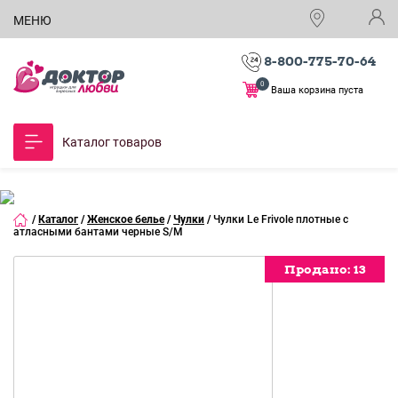
МЕНЮ
8-800-775-70-64
0
Ваша корзина пуста
Каталог товаров
/
Каталог
/
Женское белье
/
Чулки
/
Чулки Le Frivole плотные с
атласными бантами черные S/M
Продано:
Продано:
Продано:
13
13
13