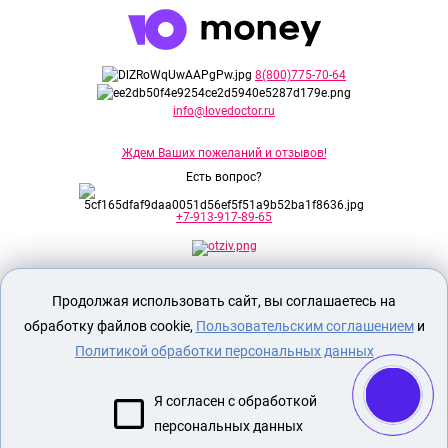
8(800)775-70-64
info@lovedoctor.ru
Ждем Ваших пожеланий и отзывов!
Есть вопрос?
+7-913-917-89-65
Секс шоп Доктор Любви
предназначен
Продолжая использовать сайт, вы соглашаетесь на
исключительно для лиц старше 18 лет!
Вся продукция имеет знак EAC
обработку файлов cookie,
Пользовательским соглашением
и
Евразийского соответствия.
Политикой обработки персональных данных
О МАГАЗИНЕ
Я согласен с обработкой
ОПЛАТА И ДОСТАВКА
персональных данных
СЕКС ИГРУШКИ