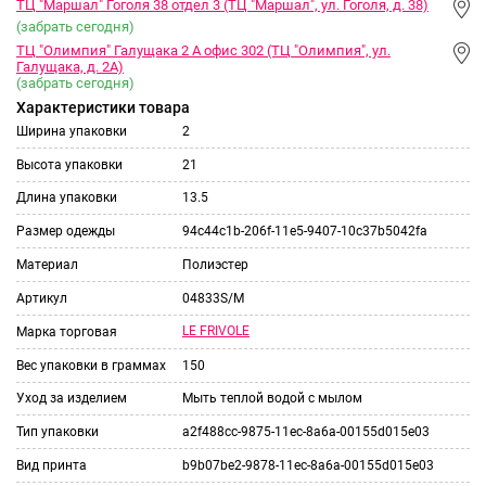
ТЦ "Маршал" Гоголя 38 отдел 3 (ТЦ "Маршал", ул. Гоголя, д. 38)
(забрать сегодня)
ТЦ "Олимпия" Галущака 2 А офис 302 (ТЦ "Олимпия", ул.
Галущака, д. 2А)
(забрать сегодня)
Характеристики товара
Ширина упаковки
2
Высота упаковки
21
Длина упаковки
13.5
Размер одежды
94c44c1b-206f-11e5-9407-10c37b5042fa
Материал
Полиэстер
Артикул
04833S/M
LE FRIVOLE
Марка торговая
Вес упаковки в граммах
150
Уход за изделием
Мыть теплой водой с мылом
Тип упаковки
a2f488cc-9875-11ec-8a6a-00155d015e03
Вид принта
b9b07be2-9878-11ec-8a6a-00155d015e03