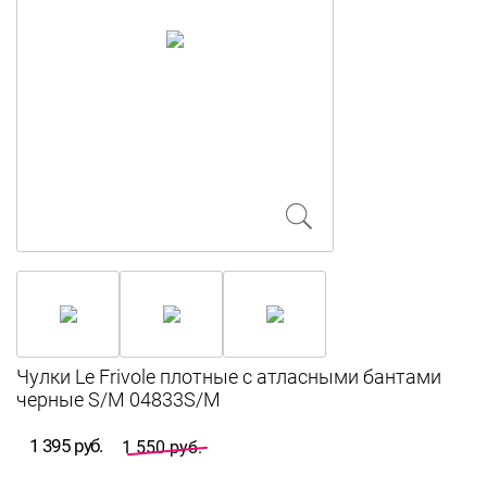
Чулки Le Frivole плотные с атласными бантами
черные S/M 04833S/M
1 395 руб.
1 550 руб.