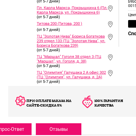
(от 5-7 дней)
b9b0
001
Пл. Карла Маркса, Покрышкина 6 (Пл.
Карла Маркса, ул. Покрышкина 6)
Цве
(от 5-7 дней)
Титова 200 (Титова, 200 )
(от 5-7 дней)
Сп
ТЦ "Золотая Нива" Бориса Богаткова
239 отдел 133 (ТЦ "Золотая Нива", ул.
Бориса Богаткова 239)
(от 5-7 дней)
ТЦ "Маршал" Гоголя 38 отдел 3 (ТЦ
"Маршал", ул. Гоголя, д. 38)
(от 5-7 дней)
ТЦ "Олимпия" Галущака 2 А офис 302
(ТЦ "Олимпия", ул. Галущака, д. 2А)
(от 5-7 дней)
ПРИ ОПЛАТЕ ЗАКАЗА НА
100% ГАРАНТИЯ
САЙТЕ-СКИДКА 5%
КАЧЕСТВА
прос-Ответ
Отзывы