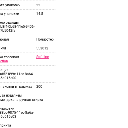
ота упаковки
22
на упаковки
14.5
мер одежды
b8f4-0b68-11e5-9406-
37b5042fa
ериал
Полиэстер
икул
553012
SoftLine
ка торговая
ection
рация
af52-899e-11ec-8a64-
55d015e00
упаковки в граммах
200
 за изделием
омендована ручная стирка
упаковки
88cc-9875-11ec-8a6a-
55d015e03
принта