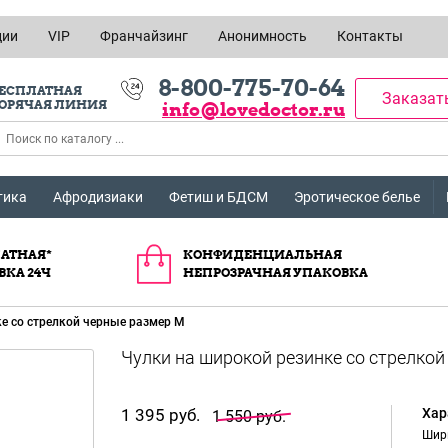
ции
VIP
Франчайзинг
Анонимность
Контакты
8-800-775-70-64
ЕСПЛАТНАЯ
Заказат
ОРЯЧАЯ ЛИНИЯ
info@lovedoctor.ru
тика
Афродизиаки
Фетиш и БДСМ
Эротическое белье
АТНАЯ*
КОНФИДЕНЦИАЛЬНАЯ
ВКА 24Ч
НЕПРОЗРАЧНАЯ УПАКОВКА
е со стрелкой черные размер M
1 395 руб.
Хар
1 550 руб.
Шир