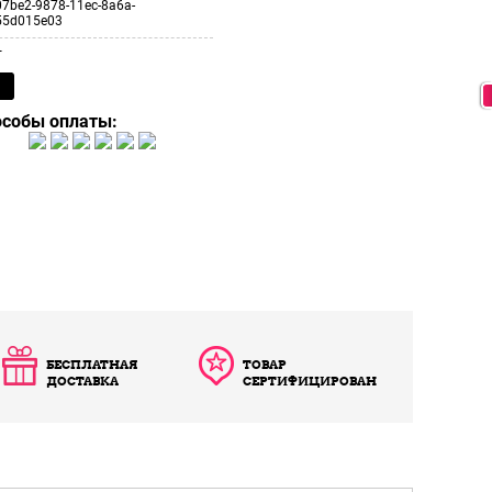
7be2-9878-11ec-8a6a-
55d015e03
т
особы оплаты:
БЕСПЛАТНАЯ
ТОВАР
ДОСТАВКА
СЕРТИФИЦИРОВАН