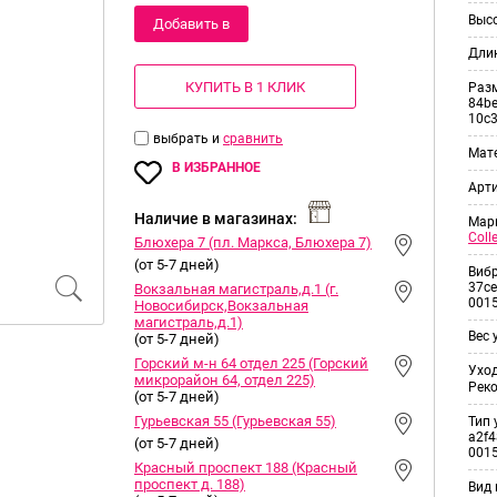
Выс
Добавить в
Дли
корзину
КУПИТЬ В 1 КЛИК
Раз
84be
10c
выбрать и
сравнить
Мат
В ИЗБРАННОЕ
Арт
Наличие в магазинах:
Мар
Coll
Блюхера 7 (пл. Маркса, Блюхера 7)
(от 5-7 дней)
Виб
37ce
Вокзальная магистраль,д.1 (г.
001
Новосибирск,Вокзальная
магистраль,д.1)
Вес 
(от 5-7 дней)
Горский м-н 64 отдел 225 (Горский
Уход
микрорайон 64, отдел 225)
Рек
(от 5-7 дней)
Гурьевская 55 (Гурьевская 55)
Тип 
a2f4
(от 5-7 дней)
001
Красный проспект 188 (Красный
проспект д. 188)
Вид 