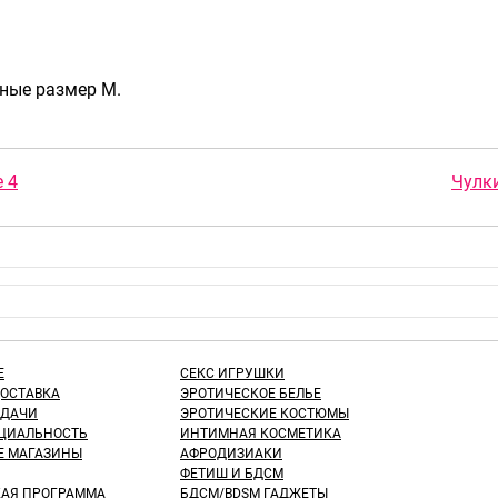
рные размер M.
 4
Чулки
Е
СЕКС ИГРУШКИ
ДОСТАВКА
ЭРОТИЧЕСКОЕ БЕЛЬЕ
ЫДАЧИ
ЭРОТИЧЕСКИЕ КОСТЮМЫ
ЦИАЛЬНОСТЬ
ИНТИМНАЯ КОСМЕТИКА
Е МАГАЗИНЫ
АФРОДИЗИАКИ
ФЕТИШ И БДСМ
КАЯ ПРОГРАММА
БДСМ/BDSM ГАДЖЕТЫ