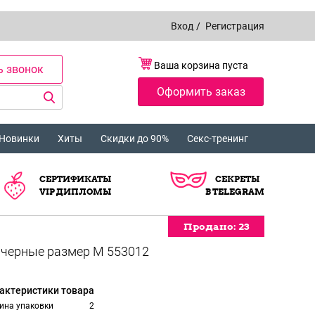
Вход
/
Регистрация
Ваша корзина пуста
ь звонок
Оформить заказ
Новинки
Хиты
Скидки до 90%
Секс-тренинг
СЕРТИФИКАТЫ
СЕКРЕТЫ
VIP ДИПЛОМЫ
В TELEGRAM
Продано:
Продано:
23
23
актеристики товара
ина упаковки
2