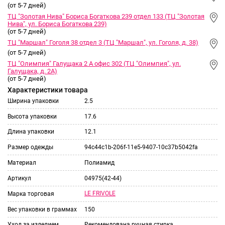
(от 5-7 дней)
ТЦ "Золотая Нива" Бориса Богаткова 239 отдел 133 (ТЦ "Золотая
Нива", ул. Бориса Богаткова 239)
(от 5-7 дней)
ТЦ "Маршал" Гоголя 38 отдел 3 (ТЦ "Маршал", ул. Гоголя, д. 38)
(от 5-7 дней)
ТЦ "Олимпия" Галущака 2 А офис 302 (ТЦ "Олимпия", ул.
Галущака, д. 2А)
(от 5-7 дней)
Характеристики товара
Ширина упаковки
2.5
Высота упаковки
17.6
Длина упаковки
12.1
Размер одежды
94c44c1b-206f-11e5-9407-10c37b5042fa
Материал
Полиамид
Артикул
04975(42-44)
LE FRIVOLE
Марка торговая
Вес упаковки в граммах
150
Уход за изделием
Рекомендована ручная стирка