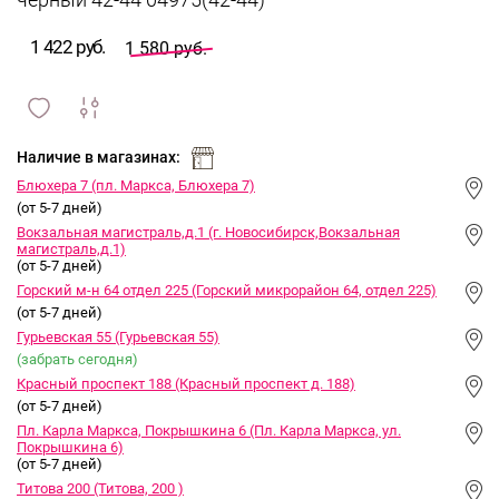
черный 42-44 04975(42-44)
1 422 руб.
1 580 руб.
сравнить
ИЗБРАННОЕ
и
Наличие в магазинах:
Блюхера 7 (пл. Маркса, Блюхера 7)
(от 5-7 дней)
Вокзальная магистраль,д.1 (г. Новосибирск,Вокзальная
магистраль,д.1)
(от 5-7 дней)
Горский м-н 64 отдел 225 (Горский микрорайон 64, отдел 225)
(от 5-7 дней)
Гурьевская 55 (Гурьевская 55)
(забрать сегодня)
Красный проспект 188 (Красный проспект д. 188)
(от 5-7 дней)
Пл. Карла Маркса, Покрышкина 6 (Пл. Карла Маркса, ул.
Покрышкина 6)
(от 5-7 дней)
Титова 200 (Титова, 200 )