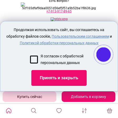
Есть вопрос?
+7-913-917-89-65
Продолжая использовать сайт, вы соглашаетесь на
Секс шоп Доктор Любви
предназначен
исключительно для лиц старше 18 лет!
обработку файлов cookie,
Пользовательским соглашением
и
Вся продукция имеет знак EAC
Евразийского соответствия.
Политикой обработки персональных данных
О МАГАЗИНЕ
Я согласен с обработкой
ОПЛАТА И ДОСТАВКА
персональных данных
СЕКС ИГРУШКИ
ЭРОТИЧЕСКОЕ БЕЛЬЕ
Принять и закрыть
Показать еще
Добавить в корзину
ИЗБРАННЫЕ ТОВАРЫ
0