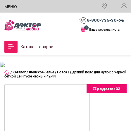
МЕНЮ
8-800-775-70-64
0
Ваша корзина пуста
Каталог товаров
/
Каталог
/
Женское белье
/
Пояса
/
Дерзкий пояс для чулок с черной
сеткой Le Frivole черный 42-44
Продано:
Продано:
Продано:
Продано:
Продано:
32
32
32
32
32