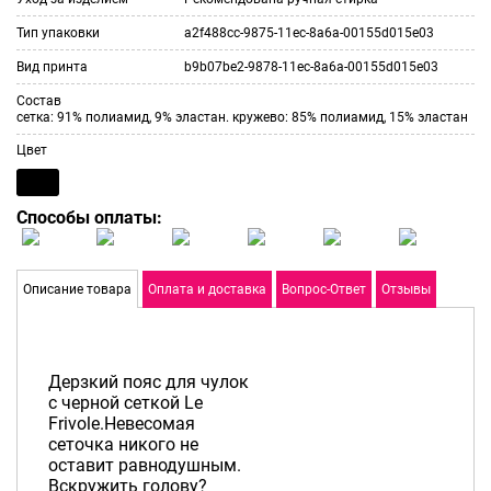
Тип упаковки
a2f488cc-9875-11ec-8a6a-00155d015e03
Вид принта
b9b07be2-9878-11ec-8a6a-00155d015e03
Состав
сетка: 91% полиамид, 9% эластан. кружево: 85% полиамид, 15% эластан
Цвет
Способы оплаты:
Описание товара
Оплата и доставка
Вопрос-Ответ
Отзывы
Дерзкий пояс для чулок
с черной сеткой Le
Frivole.Невесомая
сеточка никого не
оставит равнодушным.
Вскружить голову?