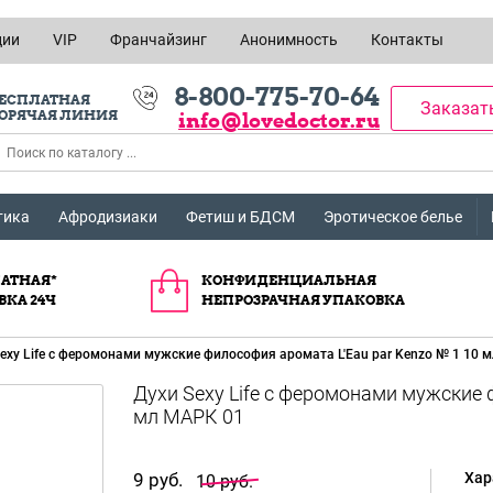
ции
VIP
Франчайзинг
Анонимность
Контакты
8-800-775-70-64
ЕСПЛАТНАЯ
Заказат
ОРЯЧАЯ ЛИНИЯ
info@lovedoctor.ru
тика
Афродизиаки
Фетиш и БДСМ
Эротическое белье
АТНАЯ*
КОНФИДЕНЦИАЛЬНАЯ
ВКА 24Ч
НЕПРОЗРАЧНАЯ УПАКОВКА
exy Life с феромонами мужские философия аромата L'Eau par Kenzo № 1 10 
Духи Sexy Life с феромонами мужские 
мл МАРК 01
9 руб.
Хар
10 руб.