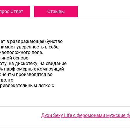
прос-Ответ
Отзывы
ает в раздражающее буйство
нимает уверенность в себе,
ивоположного пола.
ляной основе
оту, на дискотеку, на свидание
0 % парфюмерных композиций
оненты производятся во
адолго
ривлекательным легко с
Духи Sexy Life с феромонами мужские ф