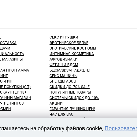
Е
СЕКС ИГРУШКИ
ДОСТАВКА
ЭРОТИЧЕСКОЕ БЕЛЬЕ
ЫДАЧИ
ЭРОТИЧЕСКИЕ КОСТЮМЫ
ЦИАЛЬНОСТЬ
ИНТИМНАЯ КОСМЕТИКА
Е МАГАЗИНЫ
АФРОДИЗИАКИ
ФЕТИШ И БДСМ
КАЯ ПРОГРАММА
БДСМ/BDSM ГАДЖЕТЫ
ИНГ
СЕКС-МАШИНЫ
О И ИП
БРЕНДЫ ADULT
Е ПОКУПКИ (СП)
СКИДКИ ДО -70% SALE
СКАУНТЕР 18+
ПОПУЛЯРНЫЕ ТОВАРЫ
ОЧНЫЙ МАГАЗИН
СИСТЕМЫ СКИДОК ДО -10%
С-ТРЕНИНГОВ
АКЦИИ
 ОБМЕН
ГАРАНТИЯ ЛУЧШИХ ЦЕН!
ЧАС ДЛЯ ВАС
NEW! ДЕНЬ ЗНАНИЙ!
КУПАТЕЛЕЙ
100 БОНУСНЫХ РУБЛЕЙ!
глашаетесь на обработку файлов cookie,
Пользовате
ВАРОВ
ОТЛОЖЕННЫЕ ТОВАРЫ
АРЕНДА СЕКС-МАШИН