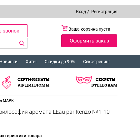
Вход
/
Регистрация
Ваша корзина пуста
ь звонок
Оформить заказ
Новинки
Хиты
Скидки до 90%
Секс-тренинг
СЕРТИФИКАТЫ
СЕКРЕТЫ
VIP ДИПЛОМЫ
В TELEGRAM
мл МАРК
философия аромата L'Eau par Kenzo № 1 10
актеристики товара