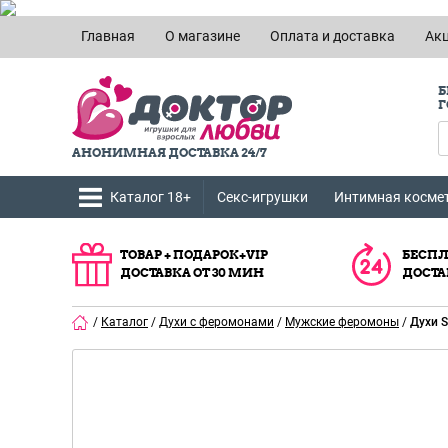
Главная
О магазине
Оплата и доставка
Ак
Б
Г
АНОНИМНАЯ ДОСТАВКА 24/7
Каталог 18+
Секс-игрушки
Интимная косме
ТОВАР + ПОДАРОК+VIP
БЕСПЛ
ДОСТАВКА ОТ 30 МИН
ДОСТА
/
Каталог
/
Духи с феромонами
/
Мужские феромоны
/
Духи S