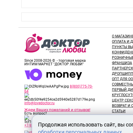
О МАГАЗИН
ОПЛАТА И 
ПУНКТЫ В
КОНФИДЕН
РОЗНИЧНЫ
Since 2008-2026 © - торговая марка
ФРАНШИЗА
ИНТИМ МАРКЕТ "ДОКТОР ЛЮБВИ"
ПАРТНЕРС
ДРОПШИПП
ОПТ ДЛЯ ОО
СОВМЕСТНЫ
8(800)775-70-
ПЕРВЫЙ ДИ
64
КРУГЛОСУТ
ЦЕНТР СЕК
info@lovedoctor.ru
ВОЗВРАТ И
Ждем Ваших пожеланий и отзывов!
СТАТЬИ
Есть вопрос?
НОВОСТИ
ОТЗЫВЫ ПО
Продолжая использовать сайт, вы со
+7-913-917-89-65
ОБЗОРЫ ТО
обработки персональных данных
ВАКАНСИИ