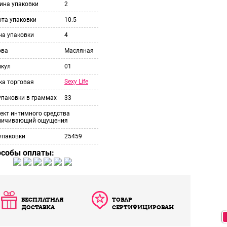
ина упаковки
2
ота упаковки
10.5
на упаковки
4
ова
Масляная
икул
01
Sexy Life
ка торговая
упаковки в граммах
33
ект интимного средства
личивающий ощущения
упаковки
25459
особы оплаты:
БЕСПЛАТНАЯ
ТОВАР
ДОСТАВКА
СЕРТИФИЦИРОВАН