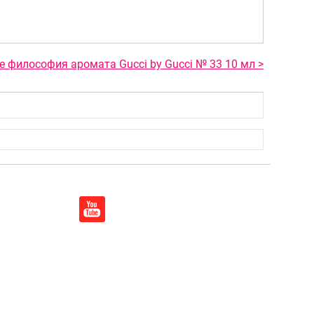
е философия аромата Gucci by Gucci № 33 10 мл >