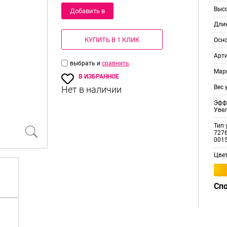
Выс
Добавить в
Дли
корзину
КУПИТЬ В 1 КЛИК
Осн
Арт
выбрать и
сравнить
Мар
В ИЗБРАННОЕ
Вес 
Эфф
Уве
Тип 
7276
001
Цве
Сп