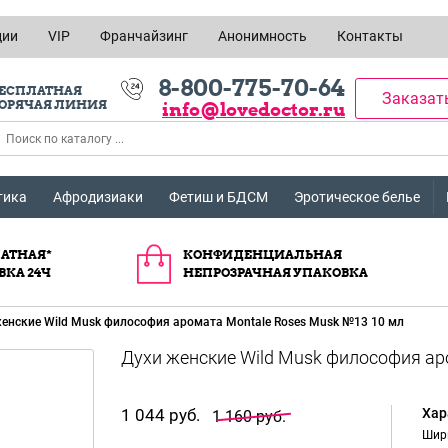
ции
VIP
Франчайзинг
Анонимность
Контакты
8-800-775-70-64
ЕСПЛАТНАЯ
Заказат
ОРЯЧАЯ ЛИНИЯ
info@lovedoctor.ru
тика
Афродизиаки
Фетиш и БДСМ
Эротическое белье
АТНАЯ*
КОНФИДЕНЦИАЛЬНАЯ
ВКА 24Ч
НЕПРОЗРАЧНАЯ УПАКОВКА
енские Wild Musk философия аромата Montale Roses Musk №13 10 мл
1 044 руб.
Хар
1 160 руб.
Шир