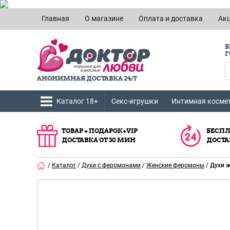
Главная
О магазине
Оплата и доставка
Ак
Б
Г
АНОНИМНАЯ ДОСТАВКА 24/7
Каталог 18+
Секс-игрушки
Интимная косме
ТОВАР + ПОДАРОК+VIP
БЕСПЛ
ДОСТАВКА ОТ 30 МИН
ДОСТА
/
Каталог
/
Духи с феромонами
/
Женские феромоны
/
Духи ж