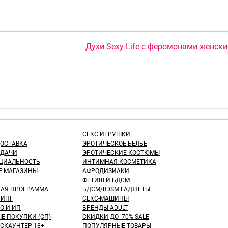
.
Духи Sexy Life с феромонами женски
Е
СЕКС ИГРУШКИ
ДОСТАВКА
ЭРОТИЧЕСКОЕ БЕЛЬЕ
ЫДАЧИ
ЭРОТИЧЕСКИЕ КОСТЮМЫ
ЦИАЛЬНОСТЬ
ИНТИМНАЯ КОСМЕТИКА
Е МАГАЗИНЫ
АФРОДИЗИАКИ
ФЕТИШ И БДСМ
КАЯ ПРОГРАММА
БДСМ/BDSM ГАДЖЕТЫ
ИНГ
СЕКС-МАШИНЫ
О И ИП
БРЕНДЫ ADULT
Е ПОКУПКИ (СП)
СКИДКИ ДО -70% SALE
СКАУНТЕР 18+
ПОПУЛЯРНЫЕ ТОВАРЫ