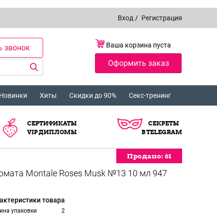
Вход
/
Регистрация
Ваша корзина пуста
ь звонок
Оформить заказ
Новинки
Хиты
Скидки до 90%
Секс-тренинг
СЕРТИФИКАТЫ
СЕКРЕТЫ
VIP ДИПЛОМЫ
В TELEGRAM
Продано:
Продано:
Продано:
Продано:
Продано:
Продано:
Продано:
Продано:
Продано:
61
61
61
61
61
61
61
61
61
актеристики товара
ина упаковки
2