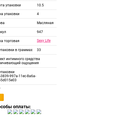
ота упаковки
10.5
на упаковки
4
ова
Масляная
икул
947
Sexy Life
ка торговая
упаковки в граммах
33
ект интимного средства
личивающий ощущения
упаковки
3839-997a-11ec-8a6a-
55d015e03
т
особы оплаты: