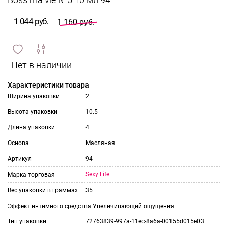
Boss ma vie №5 10 мл 94
1 044 руб.
1 160 руб.
сравнить
ИЗБРАННОЕ
и
Характеристики товара
Ширина упаковки
2
Высота упаковки
10.5
Длина упаковки
4
Основа
Масляная
Артикул
94
Sexy Life
Марка торговая
Вес упаковки в граммах
35
Эффект интимного средства
Увеличивающий ощущения
Тип упаковки
72763839-997a-11ec-8a6a-00155d015e03