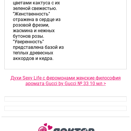
цветами кактуса с их
зеленой свежестью.
''Женственность''
отражена в сердце из
розовой фрезии,
жасмина и нежных
бутонов розы.
''Уверенность''
представлена базой из
теплых древесных
аккордов и кедра.
Духи Sexy Life с феромонами женские философия
аромата Gucci by Gucci № 33 10 мл >