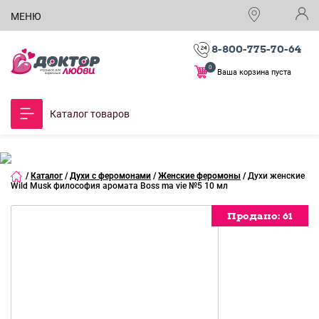
МЕНЮ
8-800-775-70-64
0
Ваша корзина пуста
Каталог товаров
/
Каталог
/
Духи с феромонами
/
Женские феромоны
/
Духи женские
Wild Musk философия аромата Boss ma vie №5 10 мл
Продано:
Продано:
Продано:
Продано:
Продано:
Продано:
Продано:
Продано:
61
61
61
61
61
61
61
61