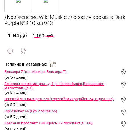
Духи женские Wild Musk философия аромата Dark
Purple №9 10 мл 943
1 044 руб.
1 160 руб.
сравнить
ИЗБРАННОЕ
и
Наличие в магазинах:
Блюхера 7 (пл. Маркса, Блюхера 7)
(от 5-7 дней)
Вокзальная магистраль,д.1 (г. Новосибирск,Вокзальная
магистраль,д.1)
(от 5-7 дней)
Горский м-н 64 отдел 225 (Горский микрорайон 64, отдел 225)
(от 5-7 дней)
Гурьевская 55 (Гурьевская 55)
(от 5-7 дней)
Красный проспект 188 (Красный проспект д. 188)
(от 5-7 дней)