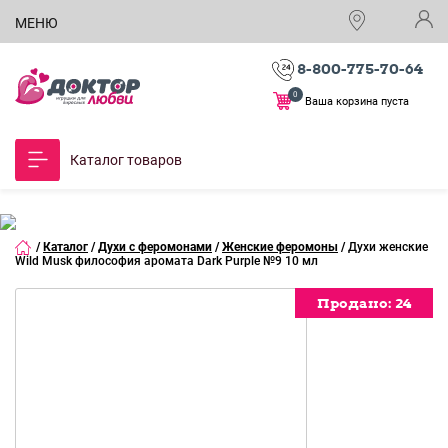
МЕНЮ
8-800-775-70-64
0
Ваша корзина пуста
Каталог товаров
/
Каталог
/
Духи с феромонами
/
Женские феромоны
/
Духи женские
Wild Musk философия аромата Dark Purple №9 10 мл
Продано:
Продано:
Продано:
Продано:
Продано:
Продано:
Продано:
Продано:
Продано:
Продано:
24
24
24
24
24
24
24
24
24
24