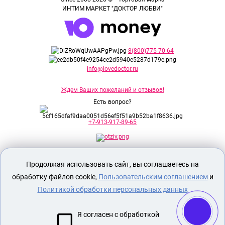
ИНТИМ МАРКЕТ "ДОКТОР ЛЮБВИ"
8(800)775-70-64
info@lovedoctor.ru
Ждем Ваших пожеланий и отзывов!
Есть вопрос?
+7-913-917-89-65
Секс шоп Доктор Любви
предназначен
Продолжая использовать сайт, вы соглашаетесь на
исключительно для лиц старше 18 лет!
Вся продукция имеет знак EAC
обработку файлов cookie,
Пользовательским соглашением
и
Евразийского соответствия.
Политикой обработки персональных данных
О МАГАЗИНЕ
Я согласен с обработкой
ОПЛАТА И ДОСТАВКА