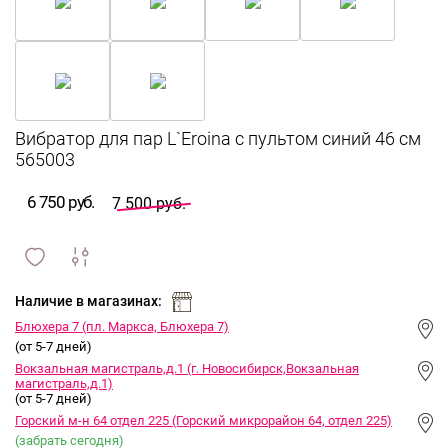
Вибратор для пар L`Eroina с пультом синий 46 см
565003
6 750 руб.
7 500 руб.
сравнить
ИЗБРАННОЕ
и
Наличие в магазинах:
Блюхера 7 (пл. Маркса, Блюхера 7)
(от 5-7 дней)
Вокзальная магистраль,д.1 (г. Новосибирск,Вокзальная
магистраль,д.1)
(от 5-7 дней)
Горский м-н 64 отдел 225 (Горский микрорайон 64, отдел 225)
(забрать сегодня)