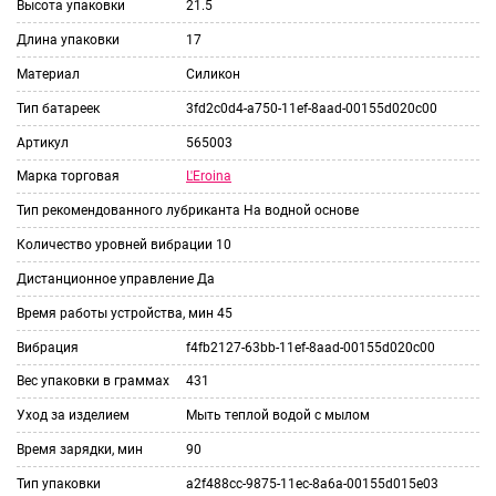
Высота упаковки
21.5
Длина упаковки
17
Материал
Силикон
Тип батареек
3fd2c0d4-a750-11ef-8aad-00155d020c00
Артикул
565003
L'Eroina
Марка торговая
Тип рекомендованного лубриканта
На водной основе
Количество уровней вибрации
10
Дистанционное управление
Да
Время работы устройства, мин
45
Вибрация
f4fb2127-63bb-11ef-8aad-00155d020c00
Вес упаковки в граммах
431
Уход за изделием
Мыть теплой водой с мылом
Время зарядки, мин
90
Тип упаковки
a2f488cc-9875-11ec-8a6a-00155d015e03