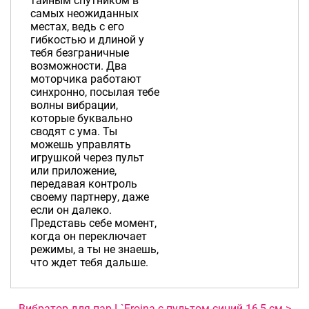
тайным спутником в
самых неожиданных
местах, ведь с его
гибкостью и длиной у
тебя безграничные
возможности. Два
моторчика работают
синхронно, посылая тебе
волны вибрации,
которые буквально
сводят с ума. Ты
можешь управлять
игрушкой через пульт
или приложение,
передавая контроль
своему партнеру, даже
если он далеко.
Представь себе момент,
когда он переключает
режимы, а ты не знаешь,
что ждет тебя дальше.
Вибратор для пар L`Eroina с пультом синий 16,5 см >