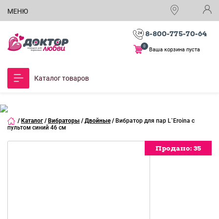
МЕНЮ
8-800-775-70-64
0
Ваша корзина пуста
Каталог товаров
/
Каталог
/
Вибраторы
/
Двойные
/
Вибратор для пар L`Eroina с
пультом синий 46 см
Продано:
Продано:
Продано:
Продано:
Продано:
Продано:
Продано:
Продано:
Продано:
Продано:
Продано:
Продано:
Продано:
Продано:
35
35
35
35
35
35
35
35
35
35
35
35
35
35