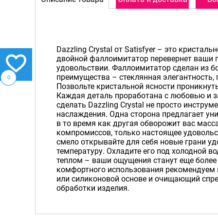
Dazzling Crystal от Satisfyer – это кристал
двойной фаллоимитатор перевернет ваши 
удовольствии. Фаллоимитатор сделан из бо
преимущества – стеклянная элегантность, 
0
Позвольте кристальной ясности проникнут
Каждая деталь проработана с любовью и за
сделать Dazzling Crystal не просто инструм
наслаждения. Одна сторона предлагает ун
в то время как другая обворожит вас мас
компромиссов, только настоящее удовольс
смело открывайте для себя новые грани уд
температуру. Охладите его под холодной в
теплом – ваши ощущения станут еще более
комфортного использования рекомендуем 
или силиконовой основе и очищающий спрей
обработки изделия.