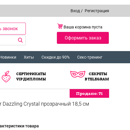
Вход
/
Регистрация
Ваша корзина пуста
ь звонок
Оформить заказ
Новинки
Хиты
Скидки до 90%
Секс-тренинг
СЕРТИФИКАТЫ
СЕКРЕТЫ
VIP ДИПЛОМЫ
В TELEGRAM
Продано:
Продано:
Продано:
Продано:
Продано:
Продано:
Продано:
Продано:
Продано:
Продано:
Продано:
71
71
71
71
71
71
71
71
71
71
71
Dazzling Crystal прозрачный 18,5 см
актеристики товара