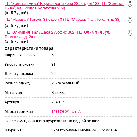
ТЦ "Золотая Нива" Бориса Богаткова 239 отдел 133 (ТЦ "Золотая
Нива", ул. Бориса Богаткова 239)
(от 5-7 дней)
ТЦ "Маршал" Гоголя 38 отдел 3 (ТЦ "Маршал", ул. Гоголя, д. 38)
(от 5-7 дней)
ТЦ "Олимпия" Галущака 2 А офис 302 (ТЦ "Олимпия", ул.
Галущака, д. 2А)
(от 5-7 дней)
Характеристики товара
Ширина упаковки
5
Высота упаковки
31
Длина упаковки
20
Размер одежды
Универсальный
Материал
Верёвка
Артикул
704017
Theatre by TOYFA
Марка торговая
Тип рекомендованного лубриканта
На водной основе
Вибрация
37ceaf52-899e-11ec-8a64-00155d015e00