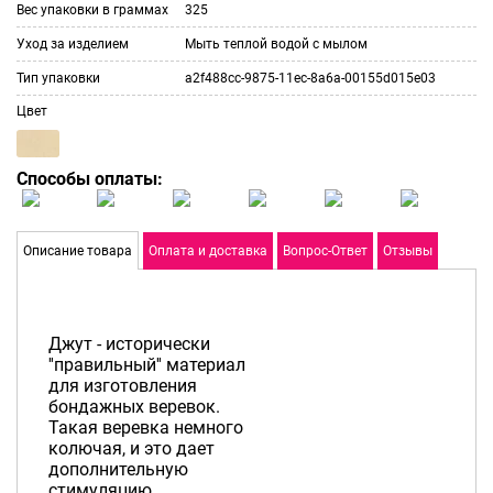
Вес упаковки в граммах
325
Уход за изделием
Мыть теплой водой с мылом
Тип упаковки
a2f488cc-9875-11ec-8a6a-00155d015e03
Цвет
Способы оплаты:
Описание товара
Оплата и доставка
Вопрос-Ответ
Отзывы
Джут - исторически
''правильный'' материал
для изготовления
бондажных веревок.
Такая веревка немного
колючая, и это дает
дополнительную
стимуляцию