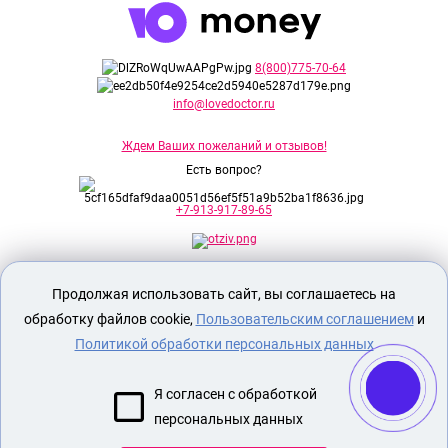
8(800)775-70-64
info@lovedoctor.ru
Ждем Ваших пожеланий и отзывов!
Есть вопрос?
+7-913-917-89-65
Секс шоп Доктор Любви
предназначен
Продолжая использовать сайт, вы соглашаетесь на
исключительно для лиц старше 18 лет!
Вся продукция имеет знак EAC
обработку файлов cookie,
Пользовательским соглашением
и
Евразийского соответствия.
Политикой обработки персональных данных
О МАГАЗИНЕ
Я согласен с обработкой
ОПЛАТА И ДОСТАВКА
персональных данных
СЕКС ИГРУШКИ