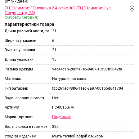
(от 5-7 дней)
ТЦ "Олимпия" Галущака 2 А офис 302 (ТЦ "Олимпия", ул.
Галущака, д. 2А)
(забрать сегодня)
Характеристики товара
Длина рабочей части, см
21
Ширина упаковки
6
Высота упаковки
21
Длина упаковки
15
Размер одежды
94c44c1b-206f-11e5-9407-10c37b5042fa
Материал
Натуральная кожа
Тип батареек
fbb261ad-f886-11ed-8a97-00155d641704
Водонепроницаемость
Нет
Артикул
PC-0016S/M
ПодКожей
Марка торговая
Вес упаковки в граммах
320
Уход за изделием
Мыть теплой водой с мылом