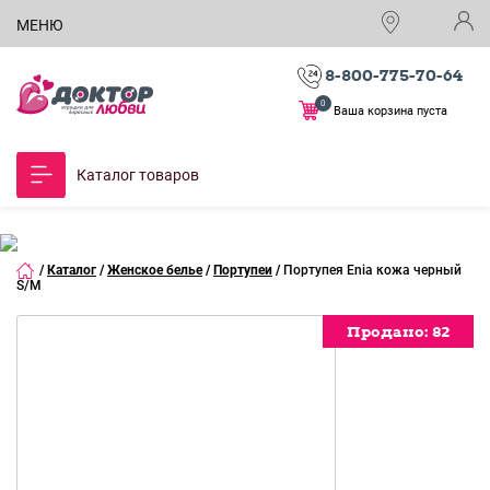
МЕНЮ
8-800-775-70-64
0
Ваша корзина пуста
Каталог товаров
/
Каталог
/
Женское белье
/
Портупеи
/
Портупея Enia кожа черный
S/M
Продано:
Продано:
Продано:
82
82
82