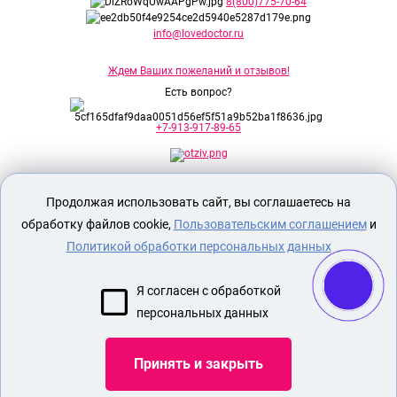
8(800)775-70-64
info@lovedoctor.ru
Ждем Ваших пожеланий и отзывов!
Есть вопрос?
+7-913-917-89-65
Секс шоп Доктор Любви
предназначен
Продолжая использовать сайт, вы соглашаетесь на
исключительно для лиц старше 18 лет!
Вся продукция имеет знак EAC
обработку файлов cookie,
Пользовательским соглашением
и
Евразийского соответствия.
Политикой обработки персональных данных
О МАГАЗИНЕ
Я согласен с обработкой
ОПЛАТА И ДОСТАВКА
персональных данных
СЕКС ИГРУШКИ
ЭРОТИЧЕСКОЕ БЕЛЬЕ
Принять и закрыть
БДСМ
КУПИТЬ СТРАПОН