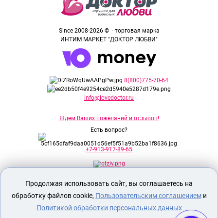
Since 2008-2026 © - торговая марка
ИНТИМ МАРКЕТ "ДОКТОР ЛЮБВИ"
8(800)775-70-64
info@lovedoctor.ru
Ждем Ваших пожеланий и отзывов!
Есть вопрос?
+7-913-917-89-65
Продолжая использовать сайт, вы соглашаетесь на
Секс шоп Доктор Любви
предназначен
исключительно для лиц старше 18 лет!
обработку файлов cookie,
Пользовательским соглашением
и
Вся продукция имеет знак EAC
Евразийского соответствия.
Политикой обработки персональных данных