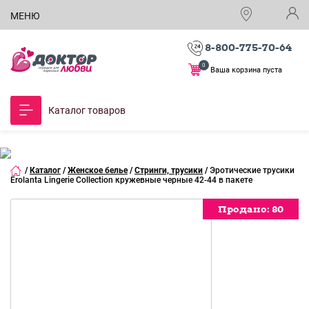
МЕНЮ
8-800-775-70-64
0
Ваша корзина пуста
Каталог товаров
/
Каталог
/
Женское белье
/
Стринги, трусики
/
Эротические трусики
Erolanta Lingerie Collection кружевные черные 42-44 в пакете
Продано:
Продано:
Продано:
Продано:
Продано:
Продано:
Продано:
Продано:
Продано:
Продано:
Продано:
80
80
80
80
80
80
80
80
80
80
80