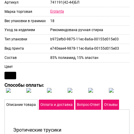
Артикул
741191(42-44)БЛ
Erolanta
Марка торговая
Вес упаковки в граммах
18
Уход за изделием
Рекомендована ручная стирка
Тип упаковки
b972efb0-9875-11ec-8a6a-00155d015e03
Вид принта
e740eae4-9878-11ec-8a6a-00155d015e03
Состав
85% полиамид, 15% эластан
Цвет
Способы оплаты:
Описание товара
Оплата и доставка
Вопрос-Ответ
Отзывы
Эротические трусики