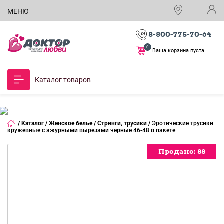
МЕНЮ
8-800-775-70-64
0
Ваша корзина пуста
Каталог товаров
/
Каталог
/
Женское белье
/
Стринги, трусики
/
Эротические трусики
кружевные с ажурными вырезами черные 46-48 в пакете
Продано:
Продано:
Продано:
Продано:
Продано:
Продано:
Продано:
Продано:
Продано:
Продано:
Продано:
88
88
88
88
88
88
88
88
88
88
88