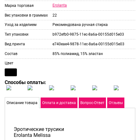
Erolanta
Марка торговая
Вес упаковки в граммах
22
Уход за изделием
Рекомендована ручная стирка
Тип упаковки
b972efb0-9875-11ec-8a6a-00155d015e03
Вид принта
e740eae4-9878-11ec-8a6a-00155d015e03
Состав
85% полиамид, 15% эластан
Цвет
Способы оплаты:
Описание товара
Оплата и доставка
Вопрос-Ответ
Отзывы
Эротические трусики
Erolanta Melissa