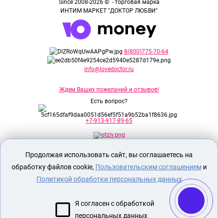
Since 2008-2026 © - торговая марка
ИНТИМ МАРКЕТ "ДОКТОР ЛЮБВИ"
8(800)775-70-64
info@lovedoctor.ru
Ждем Ваших пожеланий и отзывов!
Есть вопрос?
+7-913-917-89-65
Продолжая использовать сайт, вы соглашаетесь на
Секс шоп Доктор Любви
предназначен
исключительно для лиц старше 18 лет!
обработку файлов cookie,
Пользовательским соглашением
и
Вся продукция имеет знак EAC
Евразийского соответствия.
Политикой обработки персональных данных
О МАГАЗИНЕ
Я согласен с обработкой
ОПЛАТА И ДОСТАВКА
персональных данных