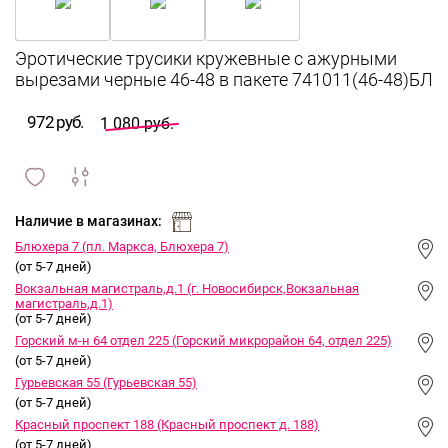
Эротические трусики кружевные с ажурными
вырезами черные 46-48 в пакете 741011(46-48)БЛ
972 руб.
1 080 руб.
сравнить
ИЗБРАННОЕ
и
Наличие в магазинах:
Блюхера 7 (пл. Маркса, Блюхера 7)
(от 5-7 дней)
Вокзальная магистраль,д.1 (г. Новосибирск,Вокзальная
магистраль,д.1)
(от 5-7 дней)
Горский м-н 64 отдел 225 (Горский микрорайон 64, отдел 225)
(от 5-7 дней)
Гурьевская 55 (Гурьевская 55)
(от 5-7 дней)
Красный проспект 188 (Красный проспект д. 188)
(от 5-7 дней)