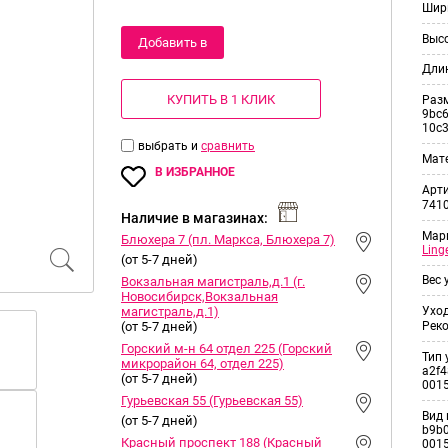
Шир
Выс
Добавить в
Дли
корзину
КУПИТЬ В 1 КЛИК
Раз
9bc6
10c
выбрать и
сравнить
Мат
В ИЗБРАННОЕ
Арт
7410
Наличие в магазинах:
Мар
Блюхера 7 (пл. Маркса, Блюхера 7)
Ling
(от 5-7 дней)
Вес 
Вокзальная магистраль,д.1 (г.
Новосибирск,Вокзальная
магистраль,д.1)
Уход
(от 5-7 дней)
Рек
Горский м-н 64 отдел 225 (Горский
Тип 
микрорайон 64, отдел 225)
a2f4
(от 5-7 дней)
001
Гурьевская 55 (Гурьевская 55)
Вид 
(от 5-7 дней)
b9b0
Красный проспект 188 (Красный
001