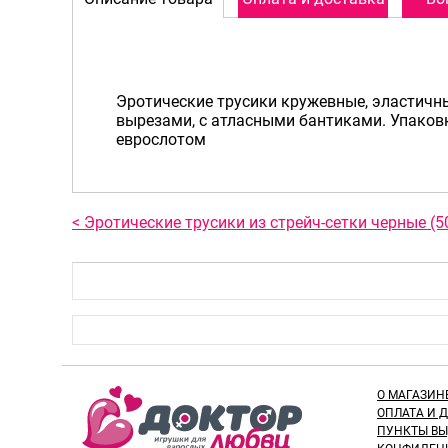
Эротические трусики кружевные, эластич
вырезами, с атласными бантиками. Упаковка
еврослотом
< Эротические трусики из стрейч-сетки черные (5
О МАГАЗИН
ОПЛАТА И 
ПУНКТЫ В