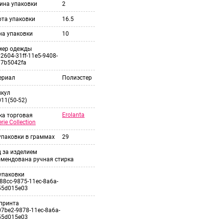
ина упаковки
2
ота упаковки
16.5
на упаковки
10
мер одежды
2604-31ff-11e5-9408-
37b5042fa
ериал
Полиэстер
икул
11(50-52)
Erolanta
ка торговая
erie Collection
упаковки в граммах
29
 за изделием
омендована ручная стирка
упаковки
88cc-9875-11ec-8a6a-
55d015e03
принта
7be2-9878-11ec-8a6a-
55d015e03