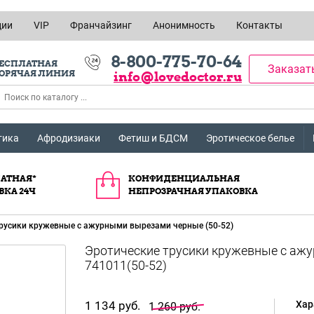
ции
VIP
Франчайзинг
Анонимность
Контакты
8-800-775-70-64
ЕСПЛАТНАЯ
Заказат
ОРЯЧАЯ ЛИНИЯ
info@lovedoctor.ru
тика
Афродизиаки
Фетиш и БДСМ
Эротическое белье
АТНАЯ*
КОНФИДЕНЦИАЛЬНАЯ
ВКА 24Ч
НЕПРОЗРАЧНАЯ УПАКОВКА
русики кружевные с ажурными вырезами черные (50-52)
Эротические трусики кружевные с аж
741011(50-52)
1 134 руб.
Хар
1 260 руб.