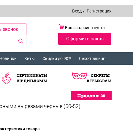
Вход
/
Регистрация
Ваша корзина пуста
ь звонок
Оформить заказ
Новинки
Хиты
Скидки до 90%
Секс-тренинг
СЕРТИФИКАТЫ
СЕКРЕТЫ
VIP ДИПЛОМЫ
В TELEGRAM
Продано:
Продано:
Продано:
Продано:
Продано:
Продано:
Продано:
Продано:
Продано:
Продано:
Продано:
88
88
88
88
88
88
88
88
88
88
88
урными вырезами черные (50-52)
актеристики товара