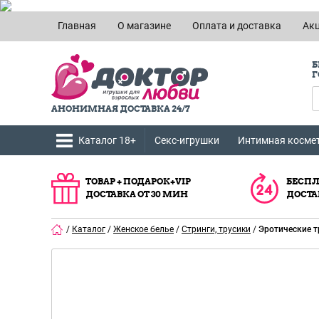
Главная
О магазине
Оплата и доставка
Ак
Б
Г
АНОНИМНАЯ ДОСТАВКА 24/7
Каталог 18+
Секс-игрушки
Интимная косме
ТОВАР + ПОДАРОК+VIP
БЕСПЛ
ДОСТАВКА ОТ 30 МИН
ДОСТА
/
Каталог
/
Женское белье
/
Стринги, трусики
/
Эротические т