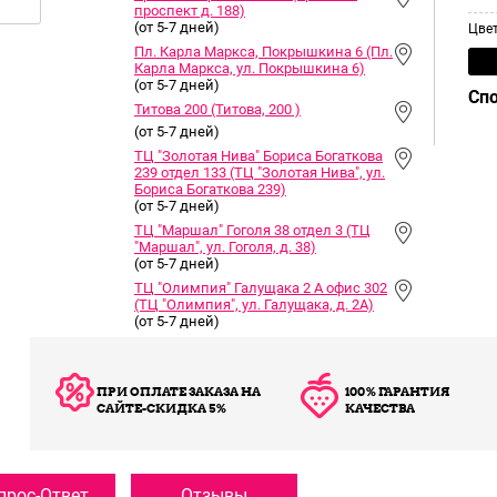
проспект д. 188)
(от 5-7 дней)
Цве
Пл. Карла Маркса, Покрышкина 6 (Пл.
Карла Маркса, ул. Покрышкина 6)
(от 5-7 дней)
Сп
Титова 200 (Титова, 200 )
(от 5-7 дней)
ТЦ "Золотая Нива" Бориса Богаткова
239 отдел 133 (ТЦ "Золотая Нива", ул.
Бориса Богаткова 239)
(от 5-7 дней)
ТЦ "Маршал" Гоголя 38 отдел 3 (ТЦ
"Маршал", ул. Гоголя, д. 38)
(от 5-7 дней)
ТЦ "Олимпия" Галущака 2 А офис 302
(ТЦ "Олимпия", ул. Галущака, д. 2А)
(от 5-7 дней)
ПРИ ОПЛАТЕ ЗАКАЗА НА
100% ГАРАНТИЯ
САЙТЕ-СКИДКА 5%
КАЧЕСТВА
прос-Ответ
Отзывы