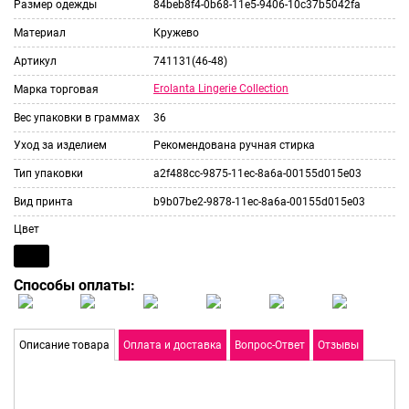
Размер одежды
84beb8f4-0b68-11e5-9406-10c37b5042fa
Материал
Кружево
Артикул
741131(46-48)
Erolanta Lingerie Collection
Марка торговая
Вес упаковки в граммах
36
Уход за изделием
Рекомендована ручная стирка
Тип упаковки
a2f488cc-9875-11ec-8a6a-00155d015e03
Вид принта
b9b07be2-9878-11ec-8a6a-00155d015e03
Цвет
Способы оплаты:
Описание товара
Оплата и доставка
Вопрос-Ответ
Отзывы