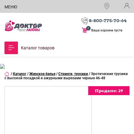
МЕНЮ
8-800-775-70-64
0
Ваша корзина пуста
Каталог товаров
/
Каталог
/
Женское белье
/
Стринги, трусики
/
Эротические трусики
с высокой посадкой и ажурными вырезами черные 46-48
Продано:
Продано:
Продано:
Продано:
Продано:
Продано:
Продано:
Продано:
Продано:
Продано:
Продано:
Продано:
Продано:
29
29
29
29
29
29
29
29
29
29
29
29
29