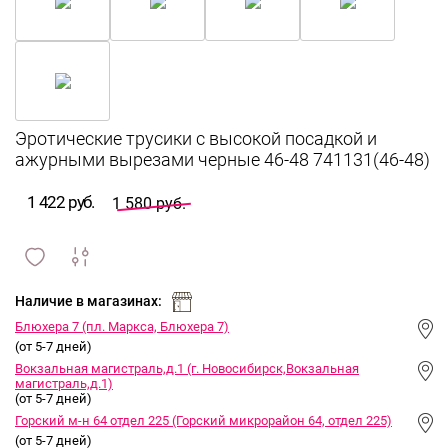
Эротические трусики с высокой посадкой и
ажурными вырезами черные 46-48 741131(46-48)
1 422 руб.
1 580 руб.
сравнить
ИЗБРАННОЕ
и
Наличие в магазинах:
Блюхера 7 (пл. Маркса, Блюхера 7)
(от 5-7 дней)
Вокзальная магистраль,д.1 (г. Новосибирск,Вокзальная
магистраль,д.1)
(от 5-7 дней)
Горский м-н 64 отдел 225 (Горский микрорайон 64, отдел 225)
(от 5-7 дней)