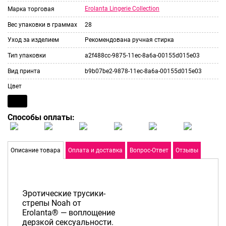
Erolanta Lingerie Collection
Марка торговая
Вес упаковки в граммах
28
Уход за изделием
Рекомендована ручная стирка
Тип упаковки
a2f488cc-9875-11ec-8a6a-00155d015e03
Вид принта
b9b07be2-9878-11ec-8a6a-00155d015e03
Цвет
Способы оплаты:
Описание товара
Оплата и доставка
Вопрос-Ответ
Отзывы
Эротические трусики-
стрепы Noah от
Erolanta® — воплощение
дерзкой сексуальности.