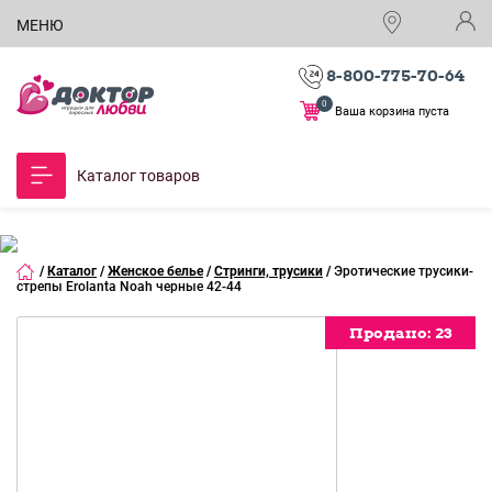
МЕНЮ
8-800-775-70-64
0
Ваша корзина пуста
Каталог товаров
/
Каталог
/
Женское белье
/
Стринги, трусики
/
Эротические трусики-
стрепы Erolanta Noah черные 42-44
Продано:
Продано:
Продано:
Продано:
Продано:
Продано:
Продано:
Продано:
Продано:
Продано:
23
23
23
23
23
23
23
23
23
23