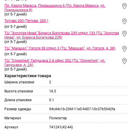
Пл. Карла Маркса, Покрышкина 6 (Пл. Карла Маркса, ул.
Покрышкина 6)
(от 5-7 дней)
Титова 200 (Титова, 200 )
(от 5-7 дней)
ТЦ "Золотая Нива" Бориса Богаткова 239 отдел 133 (ТЦ "Золотая
Нива", ул. Бориса Богаткова 239)
(от 5-7 дней)
ТЦ "Маршал" Гоголя 38 отдел 3 (ТЦ "Маршал", ул. Гоголя, д. 38)
(от 5-7 дней)
ТЦ "Олимпия" Галущака 2 А офис 302 (ТЦ "Олимпия", ул.
Галущака, д. 2А)
(от 5-7 дней)
Характеристики товара
Ширина упаковки
2
Высота упаковки
16.5
Длина упаковки
0.1
Размер одежды
94c44c1b-206f-11e5-9407-10c37b5042fa
Материал
Полиэстер
Артикул
741241(42-44)