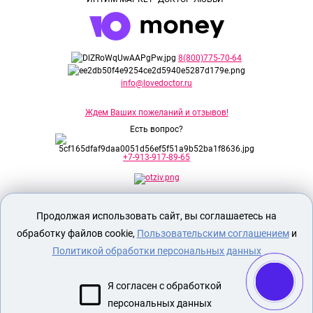
8(800)775-70-64
info@lovedoctor.ru
Ждем Ваших пожеланий и отзывов!
Есть вопрос?
+7-913-917-89-65
Секс шоп Доктор Любви
предназначен
Продолжая использовать сайт, вы соглашаетесь на
исключительно для лиц старше 18 лет!
Вся продукция имеет знак EAC
обработку файлов cookie,
Пользовательским соглашением
и
Евразийского соответствия.
Политикой обработки персональных данных
О МАГАЗИНЕ
Я согласен с обработкой
ОПЛАТА И ДОСТАВКА
персональных данных
СЕКС ИГРУШКИ