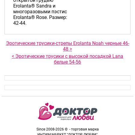
открытой грудью
Erolanta® Sandra и
многоразовыми пэстис
Erolanta® Rose. Размер:
42-44.
Эротические трусики-стрепы Erolanta Noah черные 46-
48 >
< Эротические трусики с высокой посадкой Lana
белые 54-56
Since 2008-2026 © - торговая марка
ИНТИМ МАРКЕТ "ДОКТОР ЛЮБВИ"