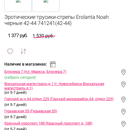
Эротические трусики-стрепы Erolanta Noah
черные 42-44 741241(42-44)
1 377 руб.
1 530 руб.
сравнить
ИЗБРАННОЕ
и
Наличие в магазинах:
Блюхера 7 (пл. Маркса, Блюхера 7)
(забрать сегодня)
Вокзальная магистраль,д.1 (г. Новосибирск,Вокзальная
магистраль,д.1)
(от 5-7 дней)
Горский м-н 64 отдел 225 (Горский микрорайон 64, отдел 225)
(от 5-7 дней)
Гурьевская 55 (Гурьевская 55)
(от 5-7 дней)
Красный проспект 188 (Красный проспект д. 188)
(от 5-7 дней)