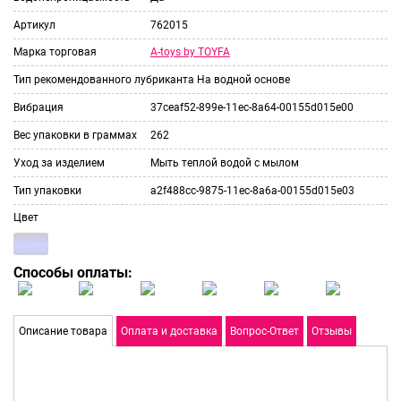
Артикул
762015
A-toys by TOYFA
Марка торговая
Тип рекомендованного лубриканта
На водной основе
Вибрация
37ceaf52-899e-11ec-8a64-00155d015e00
Вес упаковки в граммах
262
Уход за изделием
Мыть теплой водой с мылом
Тип упаковки
a2f488cc-9875-11ec-8a6a-00155d015e03
Цвет
Способы оплаты:
Описание товара
Оплата и доставка
Вопрос-Ответ
Отзывы