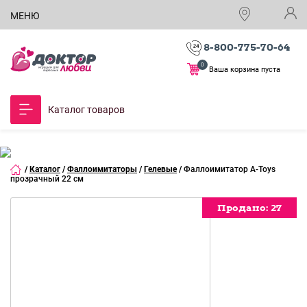
МЕНЮ
8-800-775-70-64
0
Ваша корзина пуста
Каталог товаров
/
Каталог
/
Фаллоимитаторы
/
Гелевые
/
Фаллоимитатор A-Toys
прозрачный 22 см
Продано:
Продано:
Продано:
Продано:
Продано:
Продано:
Продано:
Продано:
Продано:
Продано:
Продано:
Продано:
27
27
27
27
27
27
27
27
27
27
27
27