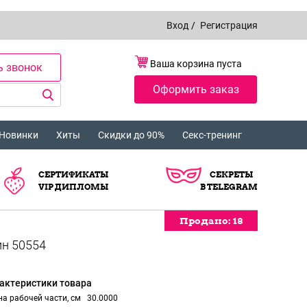
Вход
/
Регистрация
Ваша корзина пуста
ь звонок
Оформить заказ
Новинки
Хиты
Скидки до 90%
Секс-тренинг
СЕРТИФИКАТЫ
СЕКРЕТЫ
VIP ДИПЛОМЫ
В TELEGRAM
Продано:
Продано:
Продано:
18
18
18
актеристики товара
а рабочей части, см
30.0000