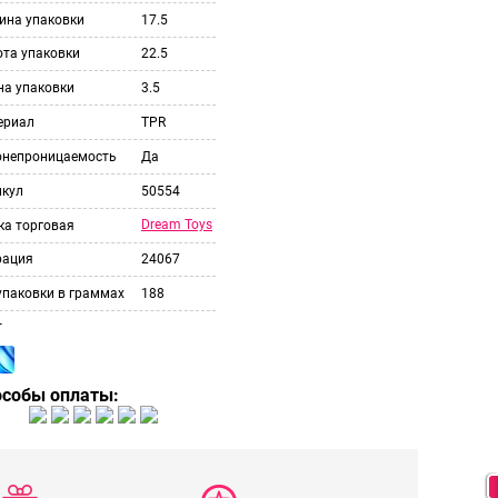
ина упаковки
17.5
ота упаковки
22.5
на упаковки
3.5
ериал
TPR
онепроницаемость
Да
икул
50554
Dream Toys
ка торговая
рация
24067
упаковки в граммах
188
т
особы оплаты: