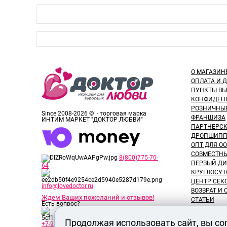
О МАГАЗИН
ОПЛАТА И 
ПУНКТЫ В
КОНФИДЕН
РОЗНИЧНЫ
Since 2008-2026 © - торговая марка
ФРАНШИЗА
ИНТИМ МАРКЕТ "ДОКТОР ЛЮБВИ"
ПАРТНЕРС
ДРОПШИПП
ОПТ ДЛЯ ОО
СОВМЕСТНЫ
8(800)775-70-
ПЕРВЫЙ ДИ
64
КРУГЛОСУТ
ЦЕНТР СЕК
info@lovedoctor.ru
ВОЗВРАТ И
Ждем Ваших пожеланий и отзывов!
СТАТЬИ
Есть вопрос?
НОВОСТИ
ОТЗЫВЫ ПО
Продолжая использовать сайт, вы со
+7-913-917-89-65