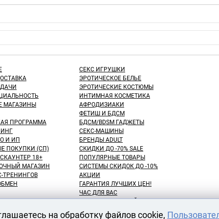
Е
СЕКС ИГРУШКИ
ДОСТАВКА
ЭРОТИЧЕСКОЕ БЕЛЬЕ
ЫДАЧИ
ЭРОТИЧЕСКИЕ КОСТЮМЫ
ЦИАЛЬНОСТЬ
ИНТИМНАЯ КОСМЕТИКА
Е МАГАЗИНЫ
АФРОДИЗИАКИ
ФЕТИШ И БДСМ
КАЯ ПРОГРАММА
БДСМ/BDSM ГАДЖЕТЫ
ИНГ
СЕКС-МАШИНЫ
О И ИП
БРЕНДЫ ADULT
Е ПОКУПКИ (СП)
СКИДКИ ДО -70% SALE
СКАУНТЕР 18+
ПОПУЛЯРНЫЕ ТОВАРЫ
ОЧНЫЙ МАГАЗИН
СИСТЕМЫ СКИДОК ДО -10%
С-ТРЕНИНГОВ
АКЦИИ
 ОБМЕН
ГАРАНТИЯ ЛУЧШИХ ЦЕН!
ЧАС ДЛЯ ВАС
NEW! ДЕНЬ ЗНАНИЙ!
КУПАТЕЛЕЙ
100 БОНУСНЫХ РУБЛЕЙ!
глашаетесь на обработку файлов cookie,
Пользовате