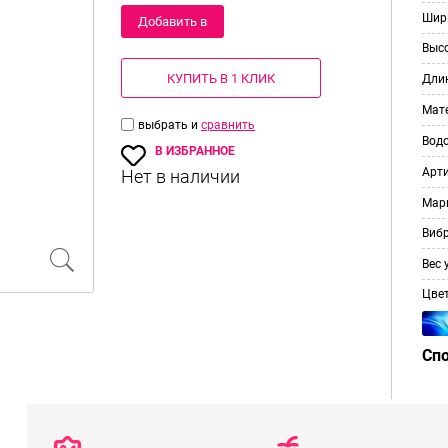
Шир
Добавить в
Выс
корзину
КУПИТЬ В 1 КЛИК
Дли
Мат
выбрать и
сравнить
Вод
В ИЗБРАННОЕ
Арт
Мар
Виб
Вес 
Цве
Сп