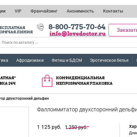
ции
VIP
Франчайзинг
Анонимность
Контакты
8-800-775-70-64
ЕСПЛАТНАЯ
Заказат
ОРЯЧАЯ ЛИНИЯ
info@lovedoctor.ru
тика
Афродизиаки
Фетиш и БДСМ
Эротическое белье
АТНАЯ*
КОНФИДЕНЦИАЛЬНАЯ
ВКА 24Ч
НЕПРОЗРАЧНАЯ УПАКОВКА
ор двухсторонний дельфин
1 125 руб.
Хар
1 250 руб.
Длин