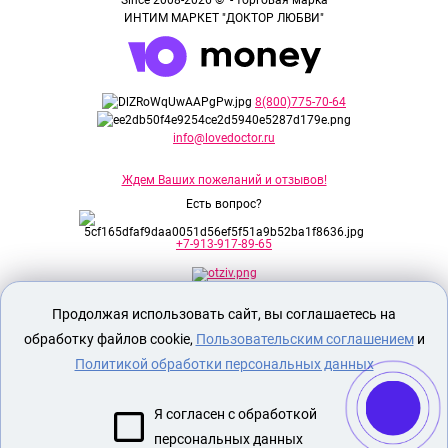
ИНТИМ МАРКЕТ "ДОКТОР ЛЮБВИ"
8(800)775-70-64
info@lovedoctor.ru
Ждем Ваших пожеланий и отзывов!
Есть вопрос?
+7-913-917-89-65
Продолжая использовать сайт, вы соглашаетесь на
Секс шоп Доктор Любви
предназначен
исключительно для лиц старше 18 лет!
обработку файлов cookie,
Пользовательским соглашением
и
Вся продукция имеет знак EAC
Евразийского соответствия.
Политикой обработки персональных данных
О МАГАЗИНЕ
Я согласен с обработкой
ОПЛАТА И ДОСТАВКА
персональных данных