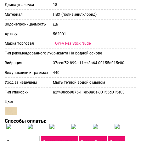
Длина упаковки
18
Материал
ПВХ (поливинилхлорид)
Водонепроницаемость
Да
Артикул
582001
TOYFA RealStick Nude
Марка торговая
Тип рекомендованного лубриканта
На водной основе
Вибрация
37ceaf52-899e-11ec-8a64-00155d015e00
Вес упаковки в граммах
440
Уход за изделием
Мыть теплой водой с мылом
Тип упаковки
a2f488cc-9875-11ec-8a6a-00155d015e03
Цвет
Способы оплаты: