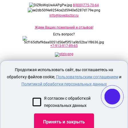
8(800)775-70-64
info@lovedoctor.ru
Ждем Ваших пожеланий и отзывов!
Есть вопрос?
+7-913-917-89-65
Секс шоп Доктор Любви
предназначен
Продолжая использовать сайт, вы соглашаетесь на
исключительно для лиц старше 18 лет!
Вся продукция имеет знак EAC
обработку файлов cookie,
Пользовательским соглашением
и
Евразийского соответствия.
Политикой обработки персональных данных
О МАГАЗИНЕ
Я согласен с обработкой
ОПЛАТА И ДОСТАВКА
персональных данных
СЕКС ИГРУШКИ
ЭРОТИЧЕСКОЕ БЕЛЬЕ
Принять и закрыть
НАБОР БДСМ