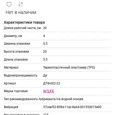
сравнить
ИЗБРАННОЕ
и
Характеристики товара
Длина рабочей части, см
20
Диаметр, см
4
Ширина упаковки
5.5
Высота упаковки
20
Длина упаковки
5.5
Материал
Термопластичный эластомер (TPE)
Водонепроницаемость
Да
Артикул
ДТФ-002-23
INTLIFE
Марка торговая
Тип рекомендованного лубриканта
На водной основе
Вибрация
37ceaf52-899e-11ec-8a64-00155d015e00
Вес упаковки в граммах
215