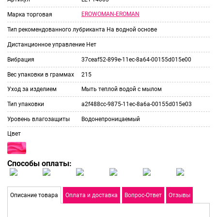
EROWOMAN-EROMAN
Марка торговая
Тип рекомендованного лубриканта
На водной основе
Дистанционное управление
Нет
Вибрация
37ceaf52-899e-11ec-8a64-00155d015e00
Вес упаковки в граммах
215
Уход за изделием
Мыть теплой водой с мылом
Тип упаковки
a2f488cc-9875-11ec-8a6a-00155d015e03
Уровень влагозащиты
Водонепроницаемый
Цвет
Способы оплаты:
Описание товара
Оплата и доставка
Вопрос-Ответ
Отзывы