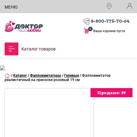
МЕНЮ
8-800-775-70-64
0
Ваша корзина пуста
Каталог товаров
/
Каталог
/
Фаллоимитаторы
/
Гелевые
/
Фаллоимитатор
реалистичный на присоске розовый 19 см
Продано:
Продано:
Продано:
Продано:
Продано:
39
39
39
39
39