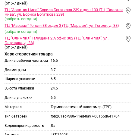
(от 5-7 дней)
ТЦ "Золотая Нива" Бориса Богаткова 239 отдел 133 (ТЦ "Золотая
Нива", ул. Бориса Богаткова 239)
(забрать сегодня)
ТЦ "Маршал" Гоголя 38 отдел 3 (ТЦ "Маршал", ул. Гоголя, д. 38)
(забрать сегодня)
ТЦ "Олимпия" Галущака 2 А офис 302 (ТЦ "Олимпия", ул.
Галущака, д. 2А)
(от 5-7 дней)
Характеристики товара
Длина рабочей части, см
16.5
Диаметр, см
3.7
Ширина упаковки
6.5
Высота упаковки
24.5
Длина упаковки
6.5
Материал
Термопластичный эластомер (TPE)
Тип батареек
fbb261ad-f886-11ed-8a97-00155d641704
Водонепроницаемость
Да
Артикул
LET-14003