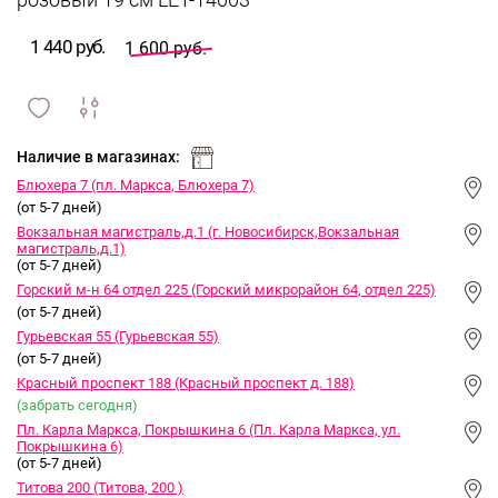
розовый 19 см LET-14003
1 440 руб.
1 600 руб.
сравнить
ИЗБРАННОЕ
и
Наличие в магазинах:
Блюхера 7 (пл. Маркса, Блюхера 7)
(от 5-7 дней)
Вокзальная магистраль,д.1 (г. Новосибирск,Вокзальная
магистраль,д.1)
(от 5-7 дней)
Горский м-н 64 отдел 225 (Горский микрорайон 64, отдел 225)
(от 5-7 дней)
Гурьевская 55 (Гурьевская 55)
(от 5-7 дней)
Красный проспект 188 (Красный проспект д. 188)
(забрать сегодня)
Пл. Карла Маркса, Покрышкина 6 (Пл. Карла Маркса, ул.
Покрышкина 6)
(от 5-7 дней)
Титова 200 (Титова, 200 )