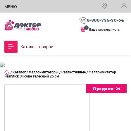
МЕНЮ
8-800-775-70-64
0
Ваша корзина пуста
Каталог товаров
/
Каталог
/
Фаллоимитаторы
/
Реалистичные
/
Фаллоимитатор
RealStick Silicone телесный 25 см
Продано:
Продано:
Продано:
Продано:
Продано:
Продано:
Продано:
Продано:
Продано:
Продано:
Продано:
24
24
24
24
24
24
24
24
24
24
24