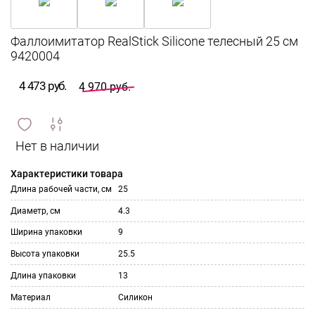
Фаллоимитатор RealStick Silicone телесный 25 см
9420004
4 473 руб.
4 970 руб.
сравнить
ИЗБРАННОЕ
и
Характеристики товара
Длина рабочей части, см
25
Диаметр, см
4.3
Ширина упаковки
9
Высота упаковки
25.5
Длина упаковки
13
Материал
Силикон