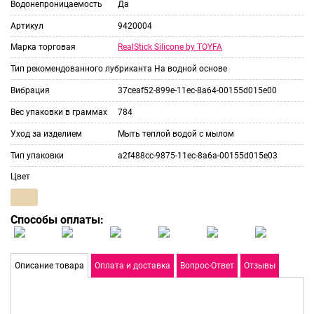
Водонепроницаемость
Да
Артикул
9420004
RealStick Silicone by TOYFA
Марка торговая
Тип рекомендованного лубриканта
На водной основе
Вибрация
37ceaf52-899e-11ec-8a64-00155d015e00
Вес упаковки в граммах
784
Уход за изделием
Мыть теплой водой с мылом
Тип упаковки
a2f488cc-9875-11ec-8a6a-00155d015e03
Цвет
Способы оплаты:
Описание товара
Оплата и доставка
Вопрос-Ответ
Отзывы