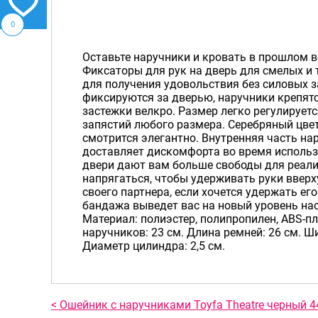
0
Оставьте наручники и кровать в прошлом ве
Фиксаторы для рук на дверь для смелых и
для получения удовольствия без силовых 
фиксируются за дверью, наручники крепят
застежки велкро. Размер легко регулирует
запястий любого размера. Серебряный цв
смотрится элегантно. Внутренняя часть на
доставляет дискомфорта во время исполь
двери дают вам больше свободы для реали
напрягаться, чтобы удерживать руки вверх
своего партнера, если хочется удержать ег
бандажа выведет вас на новый уровень на
Материал: полиэстер, полипропилен, ABS-п
наручников: 23 см. Длина ремней: 26 см. Ш
Диаметр цилиндра: 2,5 см.
< Ошейник с наручниками Toyfa Theatre черный 4