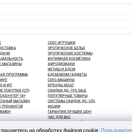
Е
СЕКС ИГРУШКИ
ДОСТАВКА
ЭРОТИЧЕСКОЕ БЕЛЬЕ
ЫДАЧИ
ЭРОТИЧЕСКИЕ КОСТЮМЫ
ЦИАЛЬНОСТЬ
ИНТИМНАЯ КОСМЕТИКА
Е МАГАЗИНЫ
АФРОДИЗИАКИ
ФЕТИШ И БДСМ
КАЯ ПРОГРАММА
БДСМ/BDSM ГАДЖЕТЫ
ИНГ
СЕКС-МАШИНЫ
О И ИП
БРЕНДЫ ADULT
Е ПОКУПКИ (СП)
СКИДКИ ДО -70% SALE
СКАУНТЕР 18+
ПОПУЛЯРНЫЕ ТОВАРЫ
ОЧНЫЙ МАГАЗИН
СИСТЕМЫ СКИДОК ДО -10%
С-ТРЕНИНГОВ
АКЦИИ
 ОБМЕН
ГАРАНТИЯ ЛУЧШИХ ЦЕН!
ЧАС ДЛЯ ВАС
NEW! ДЕНЬ ЗНАНИЙ!
КУПАТЕЛЕЙ
100 БОНУСНЫХ РУБЛЕЙ!
глашаетесь на обработку файлов cookie,
Пользовате