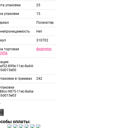
ота упаковки
25
на упаковки
15
ериал
Полиэстер
онепроницаемость
Нет
икул
310702
Anonymo
ка торговая
OYFA
рация
af52-899e-11ec-8a64-
55d015e00
упаковки в граммах
242
упаковки
88cc-9875-11ec-8a6a-
55d015e03
т
особы оплаты: