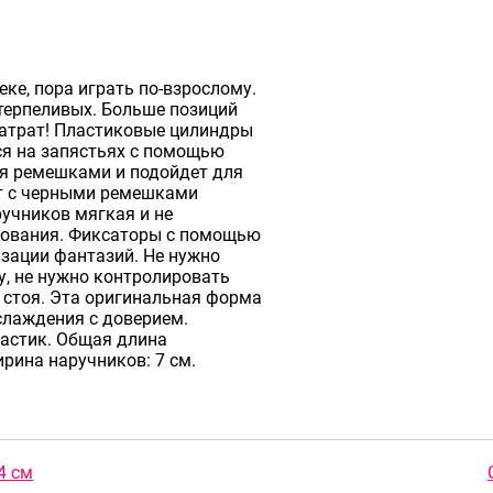
ке, пора играть по-взрослому.
 терпеливых. Больше позиций
затрат! Пластиковые цилиндры
ся на запястьях с помощью
ся ремешками и подойдет для
ет с черными ремешками
ручников мягкая и не
зования. Фиксаторы с помощью
зации фантазий. Не нужно
у, не нужно контролировать
о стоя. Эта оригинальная форма
слаждения с доверием.
ластик. Общая длина
ирина наручников: 7 см.
4 см