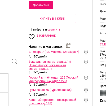
Выс
Добавить в
Дли
корзину
КУПИТЬ В 1 КЛИК
Мат
Вод
выбрать и
сравнить
Арт
В ИЗБРАННОЕ
Мар
by T
Наличие в магазинах:
Виб
Блюхера 7 (пл. Маркса, Блюхера 7)
37ce
(от 5-7 дней)
001
Вокзальная магистраль,д.1 (г.
Новосибирск,Вокзальная
Вес 
магистраль,д.1)
(от 5-7 дней)
Тип 
a2f4
Горский м-н 64 отдел 225 (Горский
001
микрорайон 64, отдел 225)
(от 5-7 дней)
Цве
Гурьевская 55 (Гурьевская 55)
(от 5-7 дней)
Красный проспект 188 (Красный
Сп
проспект д. 188)