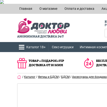
Главная
О магазине
Оплата и доставка
Ак
Б
Г
АНОНИМНАЯ ДОСТАВКА 24/7
Каталог 18+
Секс-игрушки
Интимная косме
ТОВАР + ПОДАРОК+VIP
БЕСПЛ
ДОСТАВКА ОТ 30 МИН
ДОСТА
/
Каталог
/
Фетиш и БДСМ
/
БДСМ
/
Аксессуары для бондажа