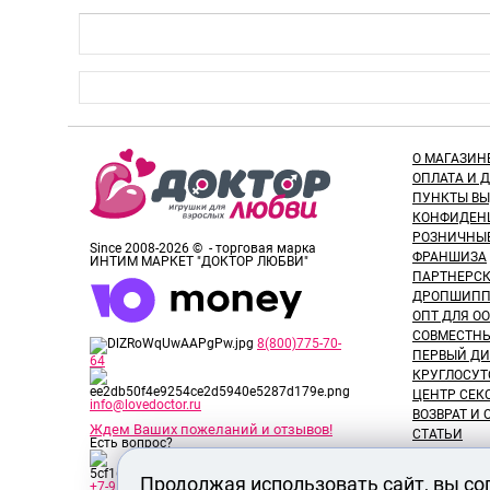
О МАГАЗИН
ОПЛАТА И 
ПУНКТЫ В
КОНФИДЕН
РОЗНИЧНЫ
Since 2008-2026 © - торговая марка
ФРАНШИЗА
ИНТИМ МАРКЕТ "ДОКТОР ЛЮБВИ"
ПАРТНЕРС
ДРОПШИПП
ОПТ ДЛЯ ОО
СОВМЕСТНЫ
8(800)775-70-
ПЕРВЫЙ ДИ
64
КРУГЛОСУТ
ЦЕНТР СЕК
info@lovedoctor.ru
ВОЗВРАТ И
Ждем Ваших пожеланий и отзывов!
СТАТЬИ
Есть вопрос?
НОВОСТИ
ОТЗЫВЫ ПО
Продолжая использовать сайт, вы со
+7-913-917-89-65