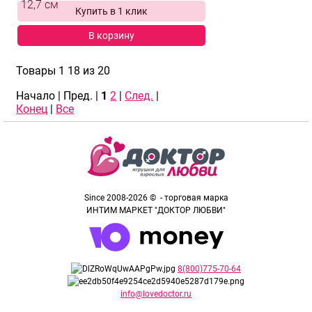
Купить в 1 клик
12,7 см
В корзину
выбрать и
сравнить
Товары 1 18 из 20
Начало | Пред. |
1
2
|
След.
|
Конец
|
Все
Since 2008-2026 © - торговая марка
ИНТИМ МАРКЕТ "ДОКТОР ЛЮБВИ"
8(800)775-70-64
info@lovedoctor.ru