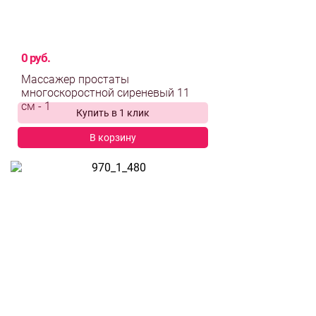
0 руб.
Массажер простаты
многоскоростной сиреневый 11
Купить в 1 клик
см - 1
В корзину
выбрать и
сравнить