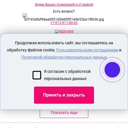
Ждем Ваших пожеланий и отзывов!
Есть вопрос?
+7-913-917-89-65
Продолжая использовать сайт, вы соглашаетесь на
Секс шоп Доктор Любви
предназначен
исключительно для лиц старше 18 лет!
обработку файлов cookie,
Пользовательским соглашением
и
Вся продукция имеет знак EAC
Евразийского соответствия.
Политикой обработки персональных данных
О МАГАЗИНЕ
Я согласен с обработкой
ОПЛАТА И ДОСТАВКА
персональных данных
СЕКС ИГРУШКИ
ЭРОТИЧЕСКОЕ БЕЛЬЕ
Принять и закрыть
Показать еще