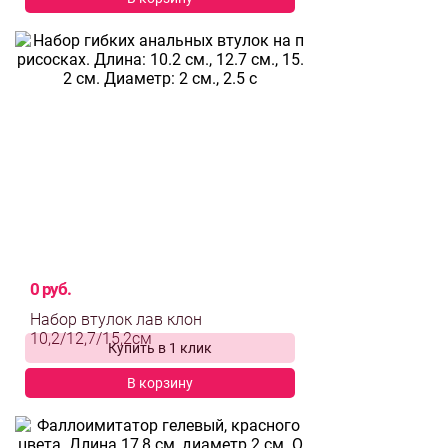
0 руб.
Набор втулок лав клон
Купить в 1 клик
10,2/12,7/15,2см
В корзину
выбрать и
сравнить