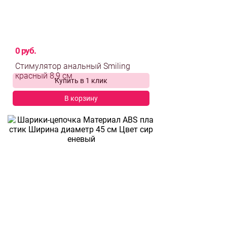
0 руб.
Стимулятор анальный Smiling
Купить в 1 клик
красный 8,9 см
В корзину
выбрать и
сравнить