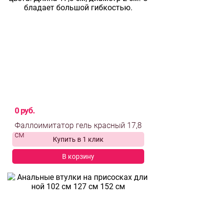
0 руб.
Фаллоимитатор гель красный 17,8
Купить в 1 клик
см
В корзину
выбрать и
сравнить