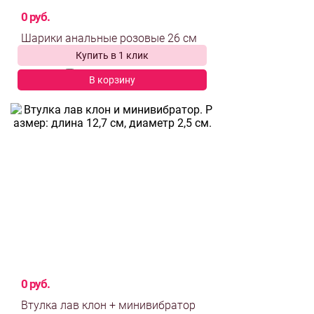
0 руб.
Купить в 1 клик
выбрать и
сравнить
В корзину
0 руб.
Втулка лав клон + минивибратор