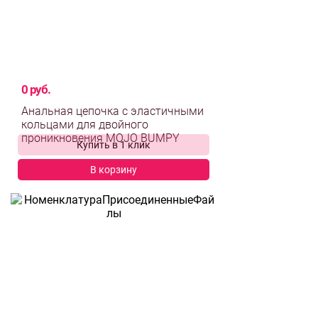
0 руб.
Анальная цепочка с эластичными
кольцами для двойного
Купить в 1 клик
проникновения MOJO BUMPY
В корзину
выбрать и
сравнить