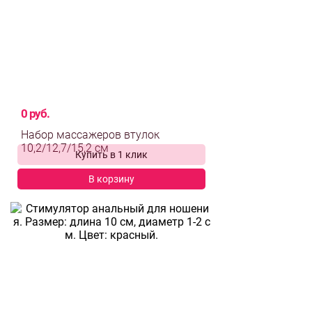
0 руб.
Набор массажеров втулок
Купить в 1 клик
10,2/12,7/15,2 см
В корзину
выбрать и
сравнить