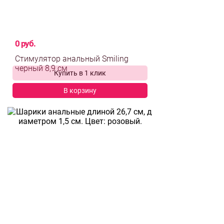
0 руб.
Стимулятор анальный Smiling
Купить в 1 клик
черный 8,9 см
В корзину
выбрать и
сравнить