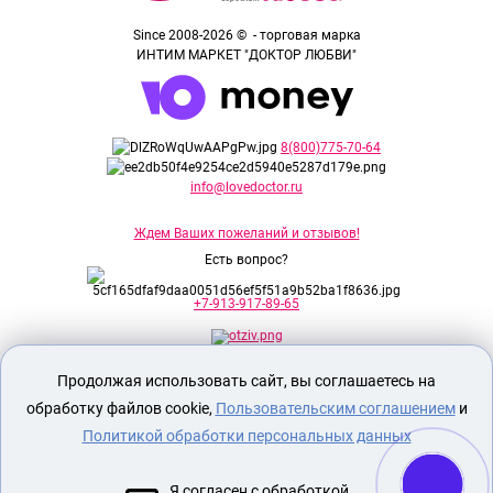
Since 2008-2026 © - торговая марка
ИНТИМ МАРКЕТ "ДОКТОР ЛЮБВИ"
8(800)775-70-64
info@lovedoctor.ru
Ждем Ваших пожеланий и отзывов!
Есть вопрос?
+7-913-917-89-65
Продолжая использовать сайт, вы соглашаетесь на
Секс шоп Доктор Любви
предназначен
исключительно для лиц старше 18 лет!
обработку файлов cookie,
Пользовательским соглашением
и
Вся продукция имеет знак EAC
Евразийского соответствия.
Политикой обработки персональных данных
О МАГАЗИНЕ
Я согласен с обработкой