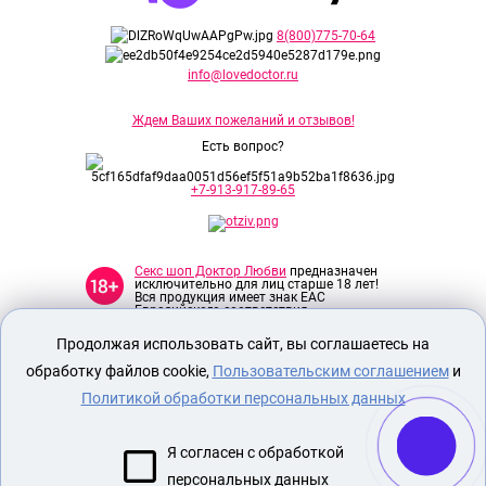
8(800)775-70-64
info@lovedoctor.ru
Ждем Ваших пожеланий и отзывов!
Есть вопрос?
+7-913-917-89-65
Секс шоп Доктор Любви
предназначен
исключительно для лиц старше 18 лет!
Вся продукция имеет знак EAC
Евразийского соответствия.
Продолжая использовать сайт, вы соглашаетесь на
О МАГАЗИНЕ
обработку файлов cookie,
Пользовательским соглашением
и
ОПЛАТА И ДОСТАВКА
Политикой обработки персональных данных
СЕКС ИГРУШКИ
Я согласен с обработкой
ЭРОТИЧЕСКОЕ БЕЛЬЕ
персональных данных