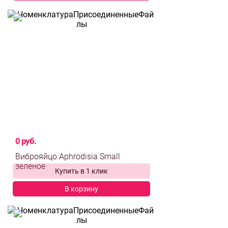
0 руб.
Виброяйцо Aphrodisia Small
Купить в 1 клик
зеленое
В корзину
выбрать и
сравнить