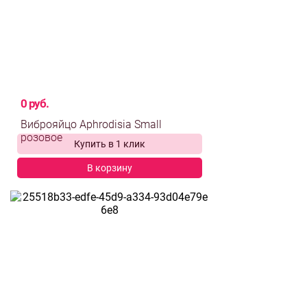
0 руб.
Виброяйцо Aphrodisia Small
Купить в 1 клик
розовое
В корзину
выбрать и
сравнить