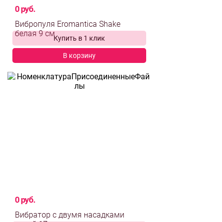
0 руб.
Вибропуля Eromantica Shake
Купить в 1 клик
белая 9 см
В корзину
выбрать и
сравнить
0 руб.
Вибратор с двумя насадками