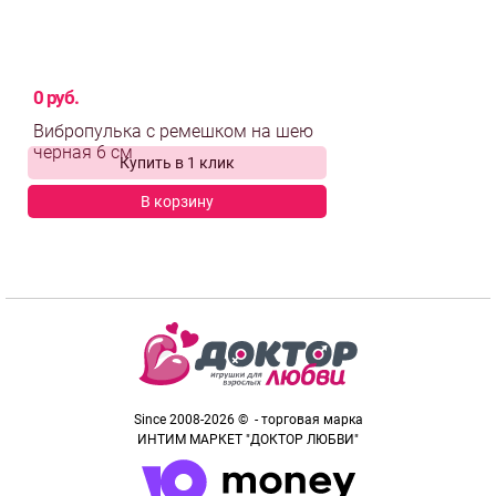
0 руб.
Вибропулька с ремешком на шею
Купить в 1 клик
черная 6 см
В корзину
выбрать и
сравнить
Since 2008-2026 © - торговая марка
ИНТИМ МАРКЕТ "ДОКТОР ЛЮБВИ"