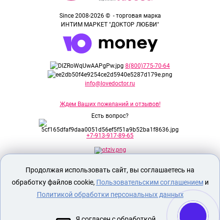
Since 2008-2026 © - торговая марка
ИНТИМ МАРКЕТ "ДОКТОР ЛЮБВИ"
8(800)775-70-64
info@lovedoctor.ru
Ждем Ваших пожеланий и отзывов!
Есть вопрос?
+7-913-917-89-65
Продолжая использовать сайт, вы соглашаетесь на
Секс шоп Доктор Любви
предназначен
исключительно для лиц старше 18 лет!
обработку файлов cookie,
Пользовательским соглашением
и
Вся продукция имеет знак EAC
Евразийского соответствия.
Политикой обработки персональных данных
О МАГАЗИНЕ
Я согласен с обработкой