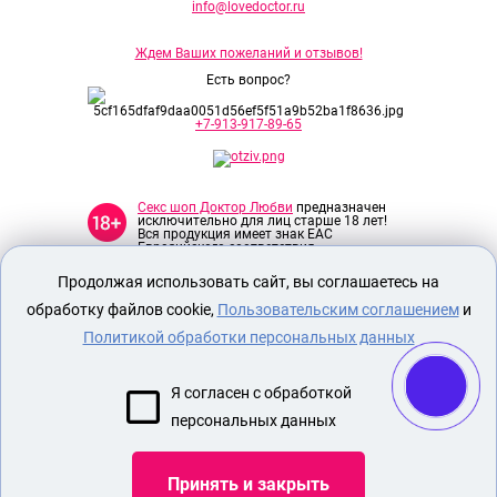
info@lovedoctor.ru
Ждем Ваших пожеланий и отзывов!
Есть вопрос?
+7-913-917-89-65
Секс шоп Доктор Любви
предназначен
исключительно для лиц старше 18 лет!
Вся продукция имеет знак EAC
Евразийского соответствия.
Продолжая использовать сайт, вы соглашаетесь на
О МАГАЗИНЕ
обработку файлов cookie,
Пользовательским соглашением
и
ОПЛАТА И ДОСТАВКА
Политикой обработки персональных данных
СЕКС ИГРУШКИ
Я согласен с обработкой
ЭРОТИЧЕСКОЕ БЕЛЬЕ
персональных данных
Показать еще
Принять и закрыть