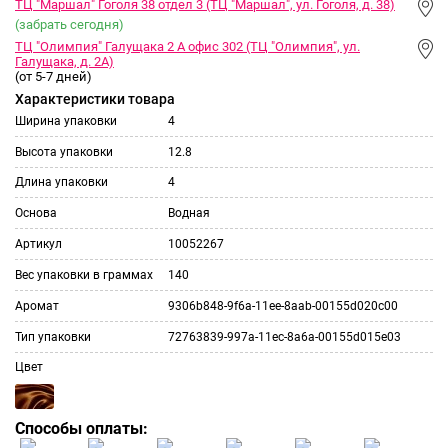
ТЦ "Маршал" Гоголя 38 отдел 3 (ТЦ "Маршал", ул. Гоголя, д. 38)
(забрать сегодня)
ТЦ "Олимпия" Галущака 2 А офис 302 (ТЦ "Олимпия", ул.
Галущака, д. 2А)
(от 5-7 дней)
Характеристики товара
Ширина упаковки
4
Высота упаковки
12.8
Длина упаковки
4
Основа
Водная
Артикул
10052267
Вес упаковки в граммах
140
Аромат
9306b848-9f6a-11ee-8aab-00155d020c00
Тип упаковки
72763839-997a-11ec-8a6a-00155d015e03
Цвет
Способы оплаты: