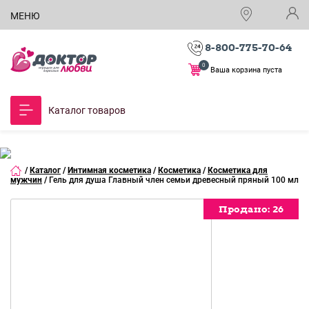
МЕНЮ
8-800-775-70-64
0
Ваша корзина пуста
Каталог товаров
/
Каталог
/
Интимная косметика
/
Косметика
/
Косметика для
мужчин
/
Гель для душа Главный член семьи древесный пряный 100 мл
Продано:
Продано:
Продано:
Продано:
26
26
26
26