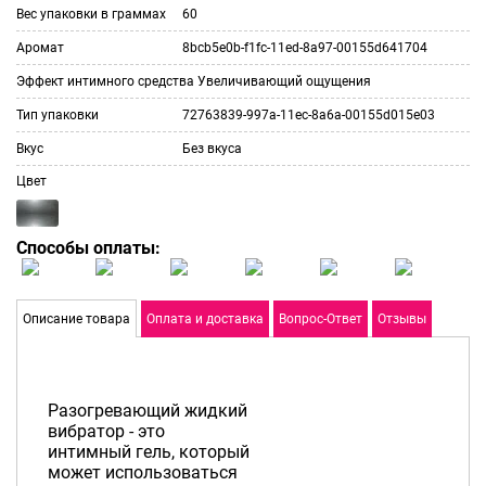
Вес упаковки в граммах
60
Аромат
8bcb5e0b-f1fc-11ed-8a97-00155d641704
Эффект интимного средства
Увеличивающий ощущения
Тип упаковки
72763839-997a-11ec-8a6a-00155d015e03
Вкус
Без вкуса
Цвет
Способы оплаты:
Описание товара
Оплата и доставка
Вопрос-Ответ
Отзывы
Разогревающий жидкий
вибратор - это
интимный гель, который
может использоваться