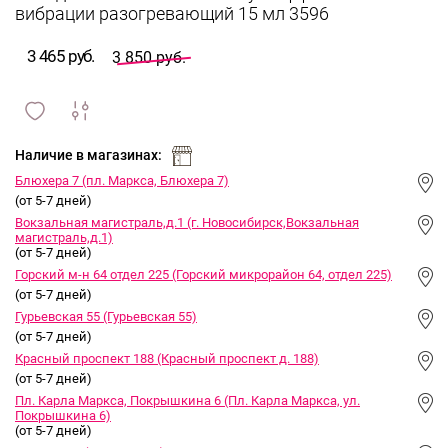
вибрации разогревающий 15 мл 3596
3 465 руб.
3 850 руб.
сравнить
ИЗБРАННОЕ
и
Наличие в магазинах:
Блюхера 7 (пл. Маркса, Блюхера 7)
(от 5-7 дней)
Вокзальная магистраль,д.1 (г. Новосибирск,Вокзальная
магистраль,д.1)
(от 5-7 дней)
Горский м-н 64 отдел 225 (Горский микрорайон 64, отдел 225)
(от 5-7 дней)
Гурьевская 55 (Гурьевская 55)
(от 5-7 дней)
Красный проспект 188 (Красный проспект д. 188)
(от 5-7 дней)
Пл. Карла Маркса, Покрышкина 6 (Пл. Карла Маркса, ул.
Покрышкина 6)
(от 5-7 дней)