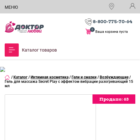
МЕНЮ
8-800-775-70-64
0
Ваша корзина пуста
Каталог товаров
/
Каталог
/
Интимная косметика
/
Гели и смазки
/
Возбуждающие
/
Гель для массажа Secret Play с эффектом вибрации разогревающий 15
мл
Продано:
Продано:
Продано:
Продано:
Продано:
Продано:
Продано:
Продано:
63
63
63
63
63
63
63
63