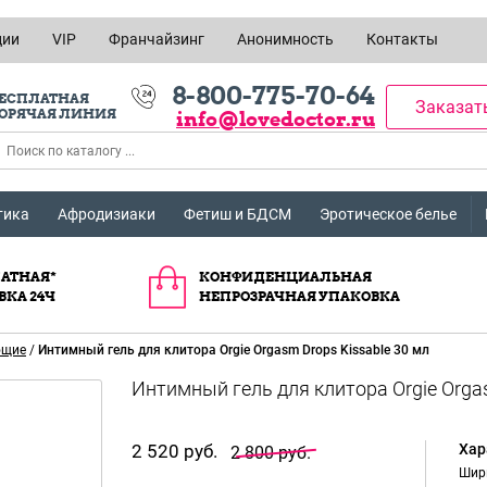
ции
VIP
Франчайзинг
Анонимность
Контакты
8-800-775-70-64
ЕСПЛАТНАЯ
Заказат
ОРЯЧАЯ ЛИНИЯ
info@lovedoctor.ru
тика
Афродизиаки
Фетиш и БДСМ
Эротическое белье
АТНАЯ*
КОНФИДЕНЦИАЛЬНАЯ
ВКА 24Ч
НЕПРОЗРАЧНАЯ УПАКОВКА
ющие
/
Интимный гель для клитора Orgie Orgasm Drops Kissable 30 мл
2 520 руб.
Хар
2 800 руб.
Шир