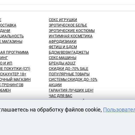
Е
СЕКС ИГРУШКИ
ДОСТАВКА
ЭРОТИЧЕСКОЕ БЕЛЬЕ
ЫДАЧИ
ЭРОТИЧЕСКИЕ КОСТЮМЫ
ЦИАЛЬНОСТЬ
ИНТИМНАЯ КОСМЕТИКА
Е МАГАЗИНЫ
АФРОДИЗИАКИ
ФЕТИШ И БДСМ
КАЯ ПРОГРАММА
БДСМ/BDSM ГАДЖЕТЫ
ИНГ
СЕКС-МАШИНЫ
О И ИП
БРЕНДЫ ADULT
Е ПОКУПКИ (СП)
СКИДКИ ДО -70% SALE
СКАУНТЕР 18+
ПОПУЛЯРНЫЕ ТОВАРЫ
ОЧНЫЙ МАГАЗИН
СИСТЕМЫ СКИДОК ДО -10%
С-ТРЕНИНГОВ
АКЦИИ
 ОБМЕН
ГАРАНТИЯ ЛУЧШИХ ЦЕН!
ЧАС ДЛЯ ВАС
NEW! ДЕНЬ ЗНАНИЙ!
КУПАТЕЛЕЙ
100 БОНУСНЫХ РУБЛЕЙ!
глашаетесь на обработку файлов cookie,
Пользовате
ВАРОВ
ОТЛОЖЕННЫЕ ТОВАРЫ
АРЕНДА СЕКС-МАШИН
АТЫ
ОДЕЖДЫ