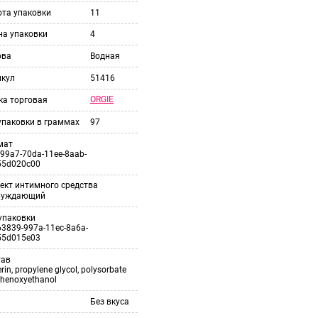
ота упаковки
11
на упаковки
4
ова
Водная
икул
51416
ORGIE
ка торговая
упаковки в граммах
97
мат
99a7-70da-11ee-8aab-
55d020c00
ект интимного средства
буждающий
упаковки
3839-997a-11ec-8a6a-
55d015e03
тав
erin, propylene glycol, polysorbate
phenoxyethanol
Без вкуса