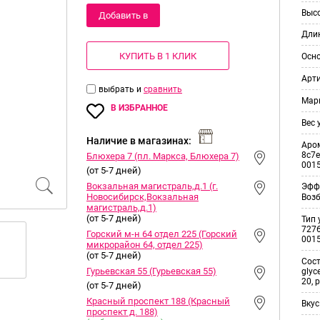
Выс
Добавить в
Дли
корзину
КУПИТЬ В 1 КЛИК
Осн
Арт
выбрать и
сравнить
Мар
В ИЗБРАННОЕ
Вес 
Наличие в магазинах:
Аро
8c7e
Блюхера 7 (пл. Маркса, Блюхера 7)
001
(от 5-7 дней)
Вокзальная магистраль,д.1 (г.
Эфф
Новосибирск,Вокзальная
Воз
магистраль,д.1)
(от 5-7 дней)
Тип 
7276
Горский м-н 64 отдел 225 (Горский
001
микрорайон 64, отдел 225)
(от 5-7 дней)
Сос
Гурьевская 55 (Гурьевская 55)
glyc
20, 
(от 5-7 дней)
Красный проспект 188 (Красный
Вкус
проспект д. 188)