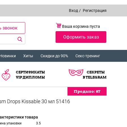
Вход
/
Регистрация
Ваша корзина пуста
ь звонок
Оформить заказ
Новинки
Хиты
Скидки до 90%
Секс-тренинг
СЕРТИФИКАТЫ
СЕКРЕТЫ
VIP ДИПЛОМЫ
В TELEGRAM
Продано:
Продано:
Продано:
Продано:
Продано:
Продано:
Продано:
87
87
87
87
87
87
87
актеристики товара
ина упаковки
3.5