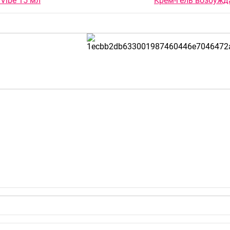
Vibe 15 мл
Крем-гель возбужд