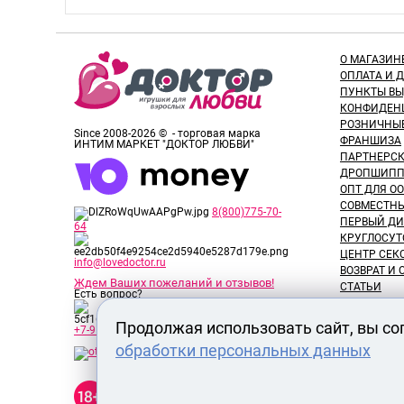
О МАГАЗИН
ОПЛАТА И 
ПУНКТЫ В
КОНФИДЕН
РОЗНИЧНЫ
Since 2008-2026 © - торговая марка
ФРАНШИЗА
ИНТИМ МАРКЕТ "ДОКТОР ЛЮБВИ"
ПАРТНЕРС
ДРОПШИПП
ОПТ ДЛЯ ОО
СОВМЕСТНЫ
8(800)775-70-
ПЕРВЫЙ ДИ
64
КРУГЛОСУТ
ЦЕНТР СЕК
info@lovedoctor.ru
ВОЗВРАТ И
Ждем Ваших пожеланий и отзывов!
СТАТЬИ
Есть вопрос?
НОВОСТИ
ОТЗЫВЫ ПО
Продолжая использовать сайт, вы со
+7-913-917-89-65
ОБЗОРЫ ТО
обработки персональных данных
ВАКАНСИИ
СЕРТИФИК
Секс шоп Доктор Любви
РАЗМЕРЫ 
предназначен исключительно