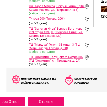
(забрать сегодня)
Цве
Пл. Карла Маркса, Покрышкина 6 (Пл.
Карла Маркса, ул. Покрышкина 6)
(забрать сегодня)
Сп
Титова 200 (Титова, 200 )
(от 5-7 дней)
ТЦ "Золотая Нива" Бориса Богаткова
239 отдел 133 (ТЦ "Золотая Нива", ул.
Бориса Богаткова 239)
(от 5-7 дней)
ТЦ "Маршал" Гоголя 38 отдел 3 (ТЦ
"Маршал", ул. Гоголя, д. 38)
(забрать сегодня)
ТЦ "Олимпия" Галущака 2 А офис 302
(ТЦ "Олимпия", ул. Галущака, д. 2А)
(от 5-7 дней)
ПРИ ОПЛАТЕ ЗАКАЗА НА
100% ГАРАНТИЯ
САЙТЕ-СКИДКА 5%
КАЧЕСТВА
прос-Ответ
Отзывы