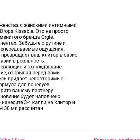
аженства с женскими интимными
rops Kissable. Это не просто
менитого бренда Orgie,
ентах. Забудьте о рутине и
 непередаваемые ощущения.
 превращает ваш клитор в оазис
азии в реальность.
огревающие и охлаждающие
ие, открывая перед вами
ель придает неповторимые
формула для поцелуев
арите вашему партнеру
новение будет наполнено
нанесите 3-4 капли на клитор и
м 30 мл рассчитан