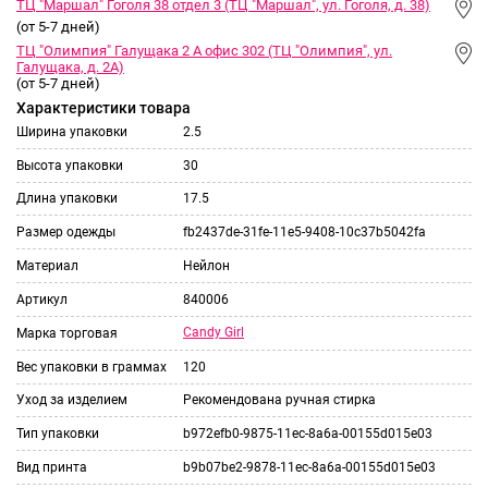
ТЦ "Маршал" Гоголя 38 отдел 3 (ТЦ "Маршал", ул. Гоголя, д. 38)
(от 5-7 дней)
ТЦ "Олимпия" Галущака 2 А офис 302 (ТЦ "Олимпия", ул.
Галущака, д. 2А)
(от 5-7 дней)
Характеристики товара
Ширина упаковки
2.5
Высота упаковки
30
Длина упаковки
17.5
Размер одежды
fb2437de-31fe-11e5-9408-10c37b5042fa
Материал
Нейлон
Артикул
840006
Candy Girl
Марка торговая
Вес упаковки в граммах
120
Уход за изделием
Рекомендована ручная стирка
Тип упаковки
b972efb0-9875-11ec-8a6a-00155d015e03
Вид принта
b9b07be2-9878-11ec-8a6a-00155d015e03