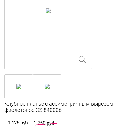
Клубное платье с ассиметричным вырезом
фиолетовое OS 840006
1 125 руб.
1 250 руб.