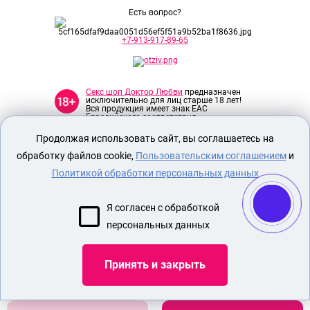
Есть вопрос?
+7-913-917-89-65
Секс шоп Доктор Любви
предназначен
исключительно для лиц старше 18 лет!
Вся продукция имеет знак EAC
Евразийского соответствия.
Продолжая использовать сайт, вы соглашаетесь на
О МАГАЗИНЕ
обработку файлов cookie,
Пользовательским соглашением
и
ОПЛАТА И ДОСТАВКА
Политикой обработки персональных данных
СЕКС ИГРУШКИ
Я согласен с обработкой
ЭРОТИЧЕСКОЕ БЕЛЬЕ
персональных данных
Показать еще
Принять и закрыть