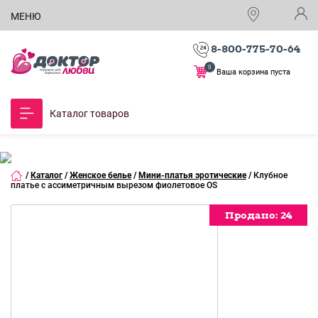
МЕНЮ
8-800-775-70-64
0
Ваша корзина пуста
Каталог товаров
/
Каталог
/
Женское белье
/
Мини-платья эротические
/
Клубное
платье с ассиметричным вырезом фиолетовое OS
Продано:
Продано:
24
24