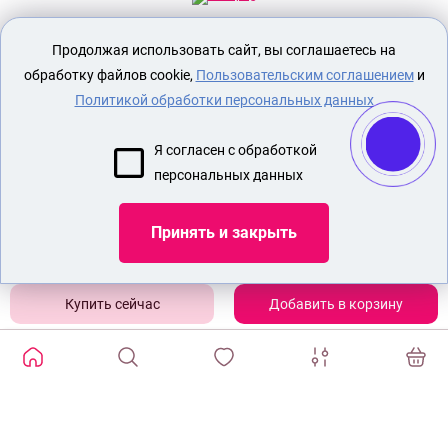
Секс шоп Доктор Любви
предназначен
Продолжая использовать сайт, вы соглашаетесь на
исключительно для лиц старше 18 лет!
Вся продукция имеет знак EAC
обработку файлов cookie,
Пользовательским соглашением
и
Евразийского соответствия.
Политикой обработки персональных данных
О МАГАЗИНЕ
Я согласен с обработкой
ОПЛАТА И ДОСТАВКА
персональных данных
СЕКС ИГРУШКИ
ЭРОТИЧЕСКОЕ БЕЛЬЕ
Принять и закрыть
НАБОР БДСМ
АВТОМАТИЧЕСКАЯ СЕКС МАШИНА
Добавить в корзину
Показать еще
ИЗБРАННЫЕ ТОВАРЫ
0