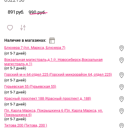
6522156
891 руб.
990 руб.
сравнить
ИЗБРАННОЕ
и
Наличие в магазинах:
Блюхера 7 (пл. Маркса, Блюхера 7)
(от 5-7 дней)
Вокзальная магистраль,д.1 (г. Новосибирск,Вокзальная
магистраль,д.1)
(от 5-7 дней)
Горский м-н 64 отдел 225 (Горский микрорайон 64, отдел 225)
(от 5-7 дней)
Гурьевская 55 (Гурьевская 55)
(от 5-7 дней)
Красный проспект 188 (Красный проспект д. 188)
(от 5-7 дней)
Пл. Карла Маркса, Покрышкина 6 (Пл. Карла Маркса, ул.
Покрышкина 6)
(от 5-7 дней)
Титова 200 (Титова, 200 )