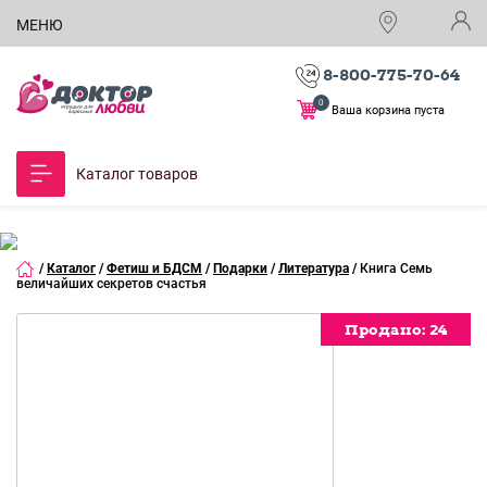
МЕНЮ
8-800-775-70-64
0
Ваша корзина пуста
Каталог товаров
/
Каталог
/
Фетиш и БДСМ
/
Подарки
/
Литература
/
Книга Семь
величайших секретов счастья
Продано:
Продано:
Продано:
Продано:
Продано:
Продано:
Продано:
24
24
24
24
24
24
24