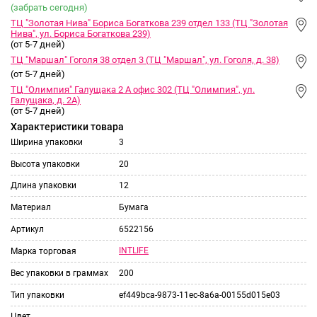
(забрать сегодня)
ТЦ "Золотая Нива" Бориса Богаткова 239 отдел 133 (ТЦ "Золотая
Нива", ул. Бориса Богаткова 239)
(от 5-7 дней)
ТЦ "Маршал" Гоголя 38 отдел 3 (ТЦ "Маршал", ул. Гоголя, д. 38)
(от 5-7 дней)
ТЦ "Олимпия" Галущака 2 А офис 302 (ТЦ "Олимпия", ул.
Галущака, д. 2А)
(от 5-7 дней)
Характеристики товара
Ширина упаковки
3
Высота упаковки
20
Длина упаковки
12
Материал
Бумага
Артикул
6522156
INTLIFE
Марка торговая
Вес упаковки в граммах
200
Тип упаковки
ef449bca-9873-11ec-8a6a-00155d015e03
Цвет