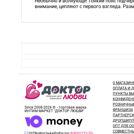
Необычно и волнующе! Тонкий пояс подчер
внимание, цепляют с первого взгляда. Разм
О МАГАЗИН
ОПЛАТА И 
ПУНКТЫ В
КОНФИДЕН
РОЗНИЧНЫ
Since 2008-2026 © - торговая марка
ФРАНШИЗА
ИНТИМ МАРКЕТ "ДОКТОР ЛЮБВИ"
ПАРТНЕРС
ДРОПШИПП
ОПТ ДЛЯ ОО
СОВМЕСТНЫ
8(800)775-70-