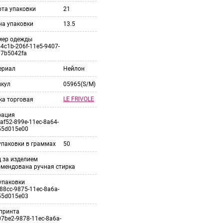
ота упаковки
21
на упаковки
13.5
мер одежды
4c1b-206f-11e5-9407-
37b5042fa
ериал
Нейлон
икул
05965(S/M)
LE FRIVOLE
ка торговая
рация
af52-899e-11ec-8a64-
55d015e00
упаковки в граммах
50
 за изделием
омендована ручная стирка
упаковки
88cc-9875-11ec-8a6a-
55d015e03
принта
7be2-9878-11ec-8a6a-