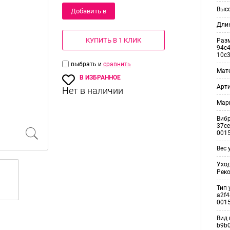
Выс
Добавить в
Дли
корзину
КУПИТЬ В 1 КЛИК
Раз
94c4
10c
выбрать и
сравнить
Мат
В ИЗБРАННОЕ
Арт
Мар
Виб
37ce
001
Вес 
Уход
Рек
Тип 
a2f4
001
Вид 
b9b0