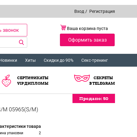
Вход
/
Регистрация
Ваша корзина пуста
ь звонок
Оформить заказ
Новинки
Хиты
Скидки до 90%
Секс-тренинг
СЕРТИФИКАТЫ
СЕКРЕТЫ
VIP ДИПЛОМЫ
В TELEGRAM
Продано:
Продано:
Продано:
Продано:
Продано:
50
50
50
50
50
актеристики товара
ина упаковки
2