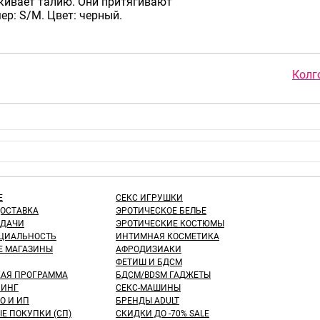
кивает талию. Они притягивают
ер: S/M. Цвет: черный.
Колг
Е
СЕКС ИГРУШКИ
ДОСТАВКА
ЭРОТИЧЕСКОЕ БЕЛЬЕ
ЫДАЧИ
ЭРОТИЧЕСКИЕ КОСТЮМЫ
ЦИАЛЬНОСТЬ
ИНТИМНАЯ КОСМЕТИКА
Е МАГАЗИНЫ
АФРОДИЗИАКИ
ФЕТИШ И БДСМ
КАЯ ПРОГРАММА
БДСМ/BDSM ГАДЖЕТЫ
ИНГ
СЕКС-МАШИНЫ
О И ИП
БРЕНДЫ ADULT
Е ПОКУПКИ (СП)
СКИДКИ ДО -70% SALE