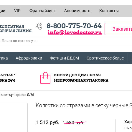
ции
VIP
Франчайзинг
Анонимность
Контакты
8-800-775-70-64
ЕСПЛАТНАЯ
Заказат
ОРЯЧАЯ ЛИНИЯ
info@lovedoctor.ru
тика
Афродизиаки
Фетиш и БДСМ
Эротическое белье
АТНАЯ*
КОНФИДЕНЦИАЛЬНАЯ
ВКА 24Ч
НЕПРОЗРАЧНАЯ УПАКОВКА
 в сетку черные S/M
1 512 руб.
Хар
1 680 руб.
Шир