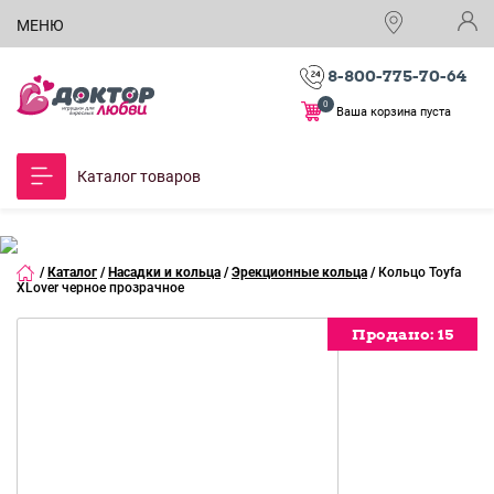
МЕНЮ
8-800-775-70-64
0
Ваша корзина пуста
Каталог товаров
/
Каталог
/
Насадки и кольца
/
Эрекционные кольца
/
Кольцо Toyfa
XLover черное прозрачное
Продано:
Продано:
Продано:
Продано:
Продано:
Продано:
Продано:
Продано:
Продано:
Продано:
Продано:
Продано:
15
15
15
15
15
15
15
15
15
15
15
15