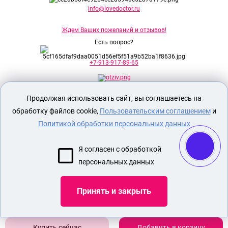
info@lovedoctor.ru
Ждем Ваших пожеланий и отзывов!
Есть вопрос?
+7-913-917-89-65
Продолжая использовать сайт, вы соглашаетесь на
Секс шоп Доктор Любви
предназначен
исключительно для лиц старше 18 лет!
обработку файлов cookie,
Пользовательским соглашением
и
Вся продукция имеет знак EAC
Евразийского соответствия.
Политикой обработки персональных данных
О МАГАЗИНЕ
Я согласен с обработкой
ОПЛАТА И ДОСТАВКА
персональных данных
СЕКС ИГРУШКИ
ЭРОТИЧЕСКОЕ БЕЛЬЕ
Принять и закрыть
Показать еще
Добавить в корзину