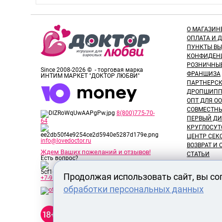
О МАГАЗИН
ОПЛАТА И 
ПУНКТЫ В
КОНФИДЕН
РОЗНИЧНЫ
Since 2008-2026 © - торговая марка
ФРАНШИЗА
ИНТИМ МАРКЕТ "ДОКТОР ЛЮБВИ"
ПАРТНЕРС
ДРОПШИПП
ОПТ ДЛЯ ОО
СОВМЕСТНЫ
8(800)775-70-
ПЕРВЫЙ ДИ
64
КРУГЛОСУТ
ЦЕНТР СЕК
info@lovedoctor.ru
ВОЗВРАТ И
Ждем Ваших пожеланий и отзывов!
СТАТЬИ
Есть вопрос?
НОВОСТИ
ОТЗЫВЫ ПО
Продолжая использовать сайт, вы со
+7-913-917-89-65
ОБЗОРЫ ТО
обработки персональных данных
ВАКАНСИИ
СЕРТИФИК
Секс шоп Доктор Любви
РАЗМЕРЫ 
предназначен исключительно
для лиц старше 18 лет! Вся