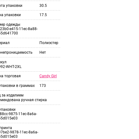
ота упаковки
30.5
на упаковки
17.5
мер одежды
23b0-e415-11ec-8a88-
55d641700
ериал
Полиэстер
онепроницаемость
Нет
икул
092-WHT-2XL
Candy Girl
ка торговая
упаковки в граммах
173
 за изделием
омендована ручная стирка
упаковки
88cc-9875-11ec-8a6a-
55d015e03
принта
7be2-9878-11ec-8a6a-
55d015e03