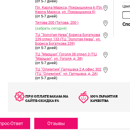
(от 5-7 дней)
Цве
Пл. Карла Маркса, Покрышкина 6 (Пл.
Карла Маркса, ул. Покрышкина 6)
(от 5-7 дней)
Титова 200 (Титова, 200 )
Сп
(забрать сегодня)
ТЦ "Золотая Нива" Бориса Богаткова
239 отдел 133 (ТЦ "Золотая Нива", ул.
Бориса Богаткова 239)
(от 5-7 дней)
ТЦ "Маршал" Гоголя 38 отдел 3 (ТЦ
"Маршал", ул. Гоголя, д. 38)
(от 5-7 дней)
ТЦ "Олимпия" Галущака 2 А офис 302
(ТЦ "Олимпия", ул. Галущака, д. 2А)
(от 5-7 дней)
ПРИ ОПЛАТЕ ЗАКАЗА НА
100% ГАРАНТИЯ
САЙТЕ-СКИДКА 5%
КАЧЕСТВА
прос-Ответ
Отзывы