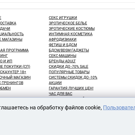
Е
СЕКС ИГРУШКИ
ДОСТАВКА
ЭРОТИЧЕСКОЕ БЕЛЬЕ
ЫДАЧИ
ЭРОТИЧЕСКИЕ КОСТЮМЫ
ЦИАЛЬНОСТЬ
ИНТИМНАЯ КОСМЕТИКА
Е МАГАЗИНЫ
АФРОДИЗИАКИ
ФЕТИШ И БДСМ
КАЯ ПРОГРАММА
БДСМ/BDSM ГАДЖЕТЫ
ИНГ
СЕКС-МАШИНЫ
О И ИП
БРЕНДЫ ADULT
Е ПОКУПКИ (СП)
СКИДКИ ДО -70% SALE
СКАУНТЕР 18+
ПОПУЛЯРНЫЕ ТОВАРЫ
ОЧНЫЙ МАГАЗИН
СИСТЕМЫ СКИДОК ДО -10%
С-ТРЕНИНГОВ
АКЦИИ
 ОБМЕН
ГАРАНТИЯ ЛУЧШИХ ЦЕН!
ЧАС ДЛЯ ВАС
NEW! ДЕНЬ ЗНАНИЙ!
КУПАТЕЛЕЙ
100 БОНУСНЫХ РУБЛЕЙ!
глашаетесь на обработку файлов cookie,
Пользовате
ВАРОВ
ОТЛОЖЕННЫЕ ТОВАРЫ
АРЕНДА СЕКС-МАШИН
АТЫ
ОДЕЖДЫ