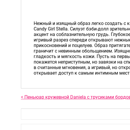
Нежный и изящный образ легко создать с 
Candy Girl Stella. Силуэт бэби-долл зритель
акцент на соблазнительную грудь. Глубокое
игривый разрез спереди открывают нежные
прикосновений и поцелуев. Образ притяга
граничит с невинным обольщением. Изящн
гладкость и мягкость кожи. Пусть на первы
покажется неприступным, но завязки на сп
в считанные мгновения, а игривый, но отк
открывает доступ к самым интимным мест
< Пеньюар кружевной Daniela с трусиками борд