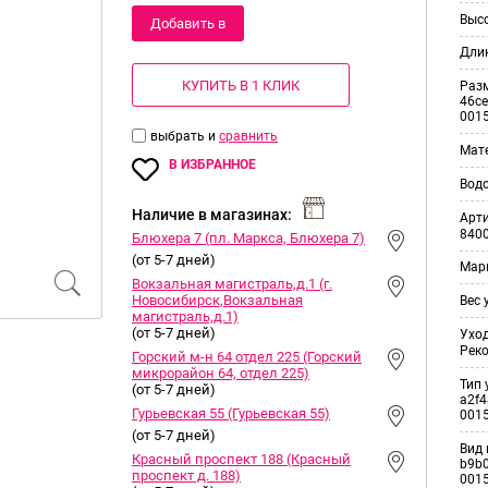
Выс
Добавить в
Дли
корзину
КУПИТЬ В 1 КЛИК
Раз
46ce
001
выбрать и
сравнить
Мат
В ИЗБРАННОЕ
Вод
Наличие в магазинах:
Арт
840
Блюхера 7 (пл. Маркса, Блюхера 7)
(от 5-7 дней)
Мар
Вокзальная магистраль,д.1 (г.
Новосибирск,Вокзальная
Вес 
магистраль,д.1)
(от 5-7 дней)
Уход
Рек
Горский м-н 64 отдел 225 (Горский
микрорайон 64, отдел 225)
Тип 
(от 5-7 дней)
a2f4
Гурьевская 55 (Гурьевская 55)
001
(от 5-7 дней)
Вид 
Красный проспект 188 (Красный
b9b0
проспект д. 188)
001