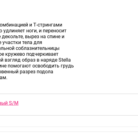
комбинацией и Т-стрингами
но удлиняет ноги, и переносит
 декольте, вырез на спине и
 участки тела для
тельной соблазнительницы
ое кружево подчеркивает
й взгляд образ в наряде Stella
ине помогают освободить грудь
ровенный разрез подола
ам.
овый S/M