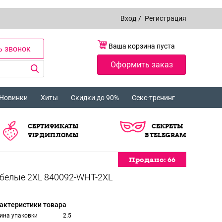
Вход
/
Регистрация
Ваша корзина пуста
ь звонок
Оформить заказ
Новинки
Хиты
Скидки до 90%
Секс-тренинг
СЕРТИФИКАТЫ
СЕКРЕТЫ
VIP ДИПЛОМЫ
В TELEGRAM
Продано:
Продано:
Продано:
66
66
66
актеристики товара
ина упаковки
2.5