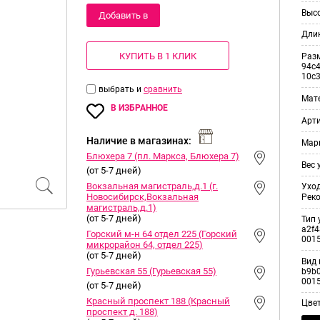
Выс
Добавить в
Дли
корзину
КУПИТЬ В 1 КЛИК
Раз
94c4
10c
выбрать и
сравнить
Мат
В ИЗБРАННОЕ
Арт
Наличие в магазинах:
Мар
Блюхера 7 (пл. Маркса, Блюхера 7)
Вес 
(от 5-7 дней)
Вокзальная магистраль,д.1 (г.
Уход
Новосибирск,Вокзальная
Рек
магистраль,д.1)
(от 5-7 дней)
Тип 
a2f4
Горский м-н 64 отдел 225 (Горский
001
микрорайон 64, отдел 225)
(от 5-7 дней)
Вид 
Гурьевская 55 (Гурьевская 55)
b9b0
001
(от 5-7 дней)
Красный проспект 188 (Красный
Цве
проспект д. 188)