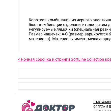
Короткая комбинация из черного эластично
бюст комбинации отделаны итальянским д
Регулируемые лямочки (специальная резинк
Размер чашечек: А-С (размер варьируется 
материала). Материалы имеют междунаро
< Ночная сорочка и стринги SoftLine Collection к
О МАГАЗИН
ОПЛАТА И 