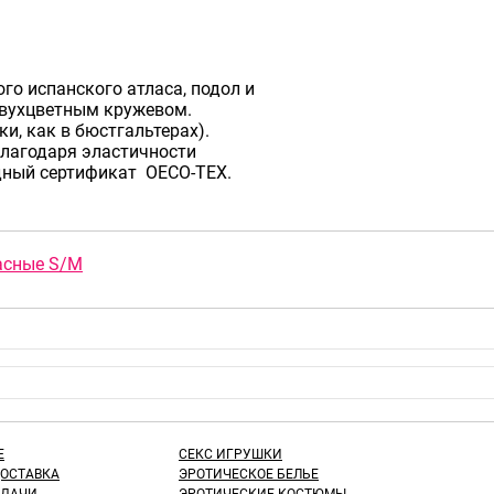
го испанского атласа, подол и
вухцветным кружевом.
и, как в бюстгальтерах).
благодаря эластичности
дный сертификат ОECO-TEX.
расные S/M
Е
СЕКС ИГРУШКИ
ДОСТАВКА
ЭРОТИЧЕСКОЕ БЕЛЬЕ