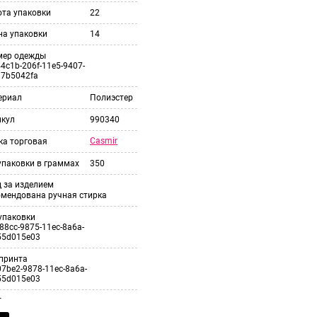
ота упаковки
22
на упаковки
14
мер одежды
4c1b-206f-11e5-9407-
37b5042fa
ериал
Полиэстер
икул
990340
Casmir
ка торговая
упаковки в граммах
350
 за изделием
омендована ручная стирка
упаковки
88cc-9875-11ec-8a6a-
55d015e03
принта
7be2-9878-11ec-8a6a-
55d015e03
т