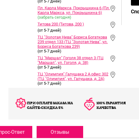
(от 5-7 дней)
Пл. Карла Маркса, Покрышкина 6 (Пл.
Сп
Карла Маркса, ул. Покрышкина 6)
(забрать сегодня)
Титова 200 (Титова, 200 )
(от 5-7 дней)
ТЦ "Золотая Нива" Бориса Богаткова
239 отдел 133 (ТЦ "Золотая Нива", ул.
Бориса Богаткова 239)
(от 5-7 дней)
ТЦ "Маршал" Гоголя 38 отдел 3 (ТЦ
"Маршал", ул. Гоголя, д. 38)
(от 5-7 дней)
ТЦ "Олимпия" Галущака 2 А офис 302
(ТЦ "Олимпия", ул. Галущака, д. 2А)
(от 5-7 дней)
ПРИ ОПЛАТЕ ЗАКАЗА НА
100% ГАРАНТИЯ
САЙТЕ-СКИДКА 5%
КАЧЕСТВА
прос-Ответ
Отзывы