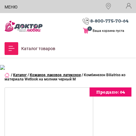
МЕНЮ
8-800-775-70-64
0
Ваша корзина пуста
Каталог товаров
/
Каталог
/
Кожаное, лаковое, латексное
/
Комбинезон Biliatriss из
материала Wetlook на молнии черный M
Продано:
Продано:
64
64