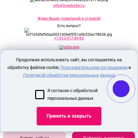
info@lovedoctor.ru
Ждем Ваших пожеланий и отзывов!
Есть вопрос?
+7-913-917-89-65
Продолжая использовать сайт, вы соглашаетесь на
Секс шоп Доктор Любви
предназначен
исключительно для лиц старше 18 лет!
обработку файлов cookie,
Пользовательским соглашением
и
Вся продукция имеет знак EAC
Евразийского соответствия.
Политикой обработки персональных данных
О МАГАЗИНЕ
Я согласен с обработкой
ОПЛАТА И ДОСТАВКА
персональных данных
СЕКС ИГРУШКИ
ЭРОТИЧЕСКОЕ БЕЛЬЕ
Принять и закрыть
Показать еще