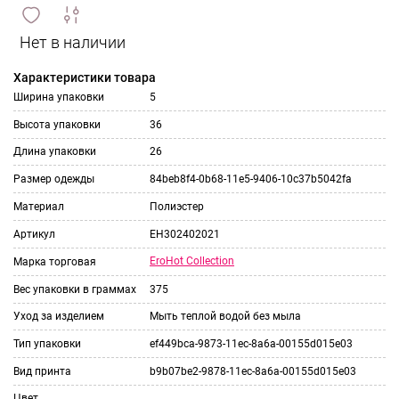
сравнить
ИЗБРАННОЕ
и
Характеристики товара
Ширина упаковки
5
Высота упаковки
36
Длина упаковки
26
Размер одежды
84beb8f4-0b68-11e5-9406-10c37b5042fa
Материал
Полиэстер
Артикул
EH302402021
EroHot Collection
Марка торговая
Вес упаковки в граммах
375
Уход за изделием
Мыть теплой водой без мыла
Тип упаковки
ef449bca-9873-11ec-8a6a-00155d015e03
Вид принта
b9b07be2-9878-11ec-8a6a-00155d015e03
Цвет