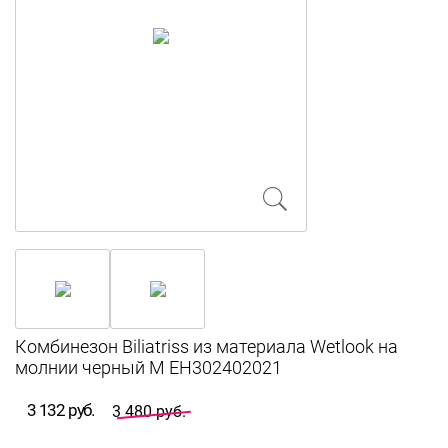
Комбинезон Biliatriss из материала Wetlook на
молнии черный M EH302402021
3 132 руб.
3 480 руб.