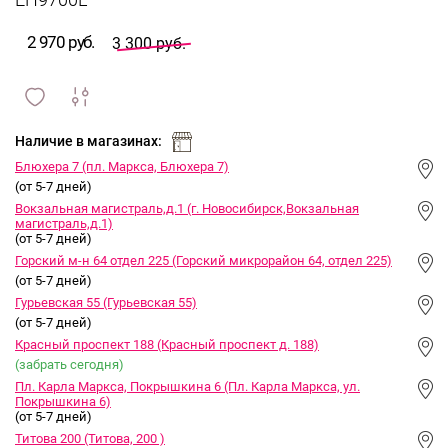
EH9700L
2 970 руб.
3 300 руб.
сравнить
ИЗБРАННОЕ
и
Наличие в магазинах:
Блюхера 7 (пл. Маркса, Блюхера 7)
(от 5-7 дней)
Вокзальная магистраль,д.1 (г. Новосибирск,Вокзальная
магистраль,д.1)
(от 5-7 дней)
Горский м-н 64 отдел 225 (Горский микрорайон 64, отдел 225)
(от 5-7 дней)
Гурьевская 55 (Гурьевская 55)
(от 5-7 дней)
Красный проспект 188 (Красный проспект д. 188)
(забрать сегодня)
Пл. Карла Маркса, Покрышкина 6 (Пл. Карла Маркса, ул.
Покрышкина 6)
(от 5-7 дней)
Титова 200 (Титова, 200 )