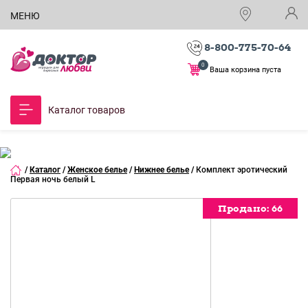
МЕНЮ
8-800-775-70-64
0
Ваша корзина пуста
Каталог товаров
/
Каталог
/
Женское белье
/
Нижнее белье
/
Комплект эротический
Первая ночь белый L
Продано:
Продано:
Продано:
Продано:
Продано:
66
66
66
66
66