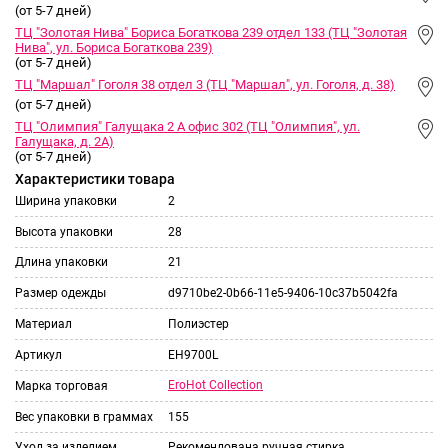
(от 5-7 дней)
ТЦ "Золотая Нива" Бориса Богаткова 239 отдел 133 (ТЦ "Золотая
Нива", ул. Бориса Богаткова 239)
(от 5-7 дней)
ТЦ "Маршал" Гоголя 38 отдел 3 (ТЦ "Маршал", ул. Гоголя, д. 38)
(от 5-7 дней)
ТЦ "Олимпия" Галущака 2 А офис 302 (ТЦ "Олимпия", ул.
Галущака, д. 2А)
(от 5-7 дней)
Характеристики товара
Ширина упаковки
2
Высота упаковки
28
Длина упаковки
21
Размер одежды
d9710be2-0b66-11e5-9406-10c37b5042fa
Материал
Полиэстер
Артикул
EH9700L
EroHot Collection
Марка торговая
Вес упаковки в граммах
155
Уход за изделием
Рекомендована ручная стирка