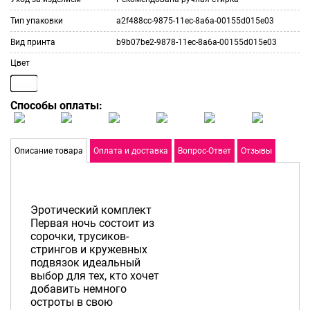
Тип упаковки
a2f488cc-9875-11ec-8a6a-00155d015e03
Вид принта
b9b07be2-9878-11ec-8a6a-00155d015e03
Цвет
Способы оплаты:
Описание товара
Оплата и доставка
Вопрос-Ответ
Отзывы
Эротический комплект
Первая ночь состоит из
сорочки, трусиков-
стрингов и кружевных
подвязок идеальный
выбор для тех, кто хочет
добавить немного
остроты в свою