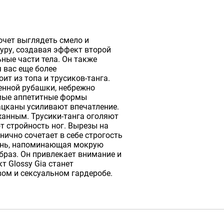
хочет выглядеть смело и
гуру, создавая эффект второй
ные части тела. Он также
 вас еще более
ит из топа и трусиков-танга.
енной рубашки, небрежно
амые аппетитные формы
ацканы усиливают впечатление.
жанным. Трусики-танга оголяют
 стройность ног. Вырезы на
нично сочетает в себе строгость
кань, напоминающая мокрую
браз. Он привлекает внимание и
т Glossy Gia станет
ом и сексуальном гардеробе.