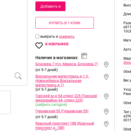
Выс
Добавить в
Дли
корзину
КУПИТЬ В 1 КЛИК
Раз
d971
10c
выбрать и
сравнить
Мат
В ИЗБРАННОЕ
Арт
Наличие в магазинах:
Мар
Glos
Блюхера 7 (пл. Маркса, Блюхера 7)
(от 5-7 дней)
Обхв
Вокзальная магистраль,д.1 (г.
Новосибирск,Вокзальная
Вес 
магистраль,д.1)
(от 5-7 дней)
Уход
Рек
Горский м-н 64 отдел 225 (Горский
микрорайон 64, отдел 225)
Обхв
(забрать сегодня)
Гурьевская 55 (Гурьевская 55)
Тип 
a2f4
(от 5-7 дней)
001
Красный проспект 188 (Красный
проспект д. 188)
Обхв