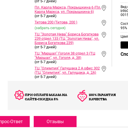
(от 5-7 дней)
Вид 
Пл. Карла Маркса, Покрышкина 6 (Пл.
b9b0
Карла Маркса, ул. Покрышкина 6)
001
(от 5-7 дней)
Титова 200 (Титова, 200 )
Сос
(забрать сегодня)
95% 
ТЦ "Золотая Нива" Бориса Богаткова
Цве
239 отдел 133 (ТЦ "Золотая Нива", ул.
Бориса Богаткова 239)
(от 5-7 дней)
ТЦ "Маршал" Гоголя 38 отдел 3 (ТЦ
Сп
"Маршал", ул. Гоголя, д. 38)
(от 5-7 дней)
ТЦ "Олимпия" Галущака 2 А офис 302
(ТЦ "Олимпия", ул. Галущака, д. 2А)
(от 5-7 дней)
ПРИ ОПЛАТЕ ЗАКАЗА НА
100% ГАРАНТИЯ
САЙТЕ-СКИДКА 5%
КАЧЕСТВА
прос-Ответ
Отзывы