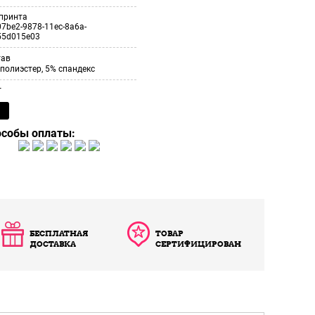
принта
7be2-9878-11ec-8a6a-
55d015e03
тав
полиэстер, 5% спандекс
т
особы оплаты:
БЕСПЛАТНАЯ
ТОВАР
ДОСТАВКА
СЕРТИФИЦИРОВАН