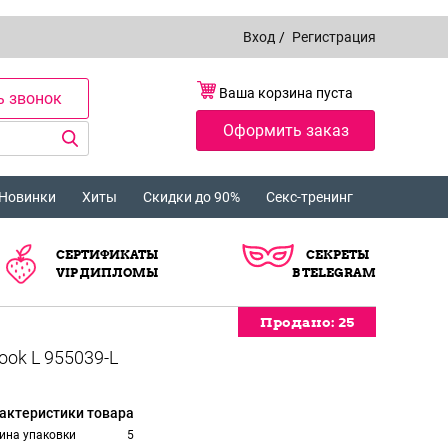
Вход
/
Регистрация
Ваша корзина пуста
ь звонок
Оформить заказ
Новинки
Хиты
Скидки до 90%
Секс-тренинг
СЕРТИФИКАТЫ
СЕКРЕТЫ
VIP ДИПЛОМЫ
В TELEGRAM
Продано:
Продано:
Продано:
Продано:
Продано:
25
25
25
25
25
актеристики товара
ина упаковки
5