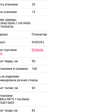
ота упаковки
25
на упаковки
15
мер одежды
0be2-0b66-11e5-9406-
37b5042fa
ериал
Полиэстер
икул
955039-L
Erolanta
ка торговая
sy
ат бедер, см
90
упаковки в граммах
166
 за изделием
омендована ручная стирка
ат талии, см
60
упаковки
88cc-9875-11ec-8a6a-
55d015e03
ат груди, см
82