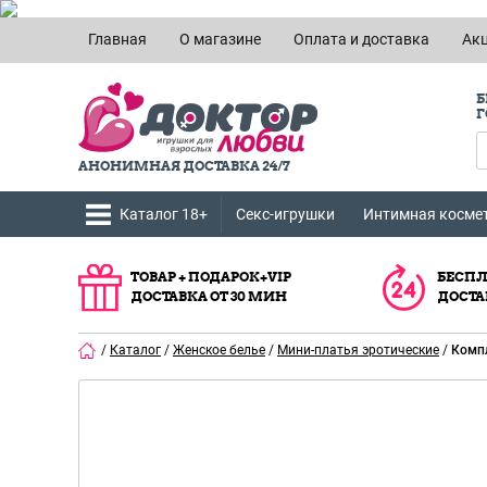
Главная
О магазине
Оплата и доставка
Ак
Б
Г
АНОНИМНАЯ ДОСТАВКА 24/7
Каталог 18+
Секс-игрушки
Интимная косме
ТОВАР + ПОДАРОК+VIP
БЕСПЛ
ДОСТАВКА ОТ 30 МИН
ДОСТА
/
Каталог
/
Женское белье
/
Мини-платья эротические
/
Компл