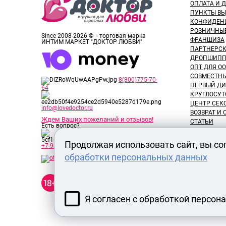
ОПЛАТА И 
ПУНКТЫ В
КОНФИДЕН
РОЗНИЧНЫ
Since 2008-2026 © - торговая марка
ФРАНШИЗА
ИНТИМ МАРКЕТ "ДОКТОР ЛЮБВИ"
ПАРТНЕРС
ДРОПШИПП
ОПТ ДЛЯ ОО
СОВМЕСТНЫ
8(800)775-70-
ПЕРВЫЙ ДИ
64
КРУГЛОСУТ
ЦЕНТР СЕК
info@lovedoctor.ru
ВОЗВРАТ И
Ждем Ваших пожеланий и отзывов!
СТАТЬИ
Есть вопрос?
НОВОСТИ
ОТЗЫВЫ ПО
Продолжая использовать сайт, вы со
+7-913-917-89-65
ОБЗОРЫ ТО
обработки персональных данных
ВАКАНСИИ
СЕРТИФИК
Секс шоп Доктор Любви
РАЗМЕРЫ 
предназначен исключительно
для лиц старше 18 лет! Вся
продукция имеет знак EAC
Я согласен с обработкой персон
Евразийского соответствия.