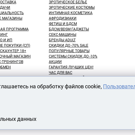
ДОСТАВКА
ЭРОТИЧЕСКОЕ БЕЛЬЕ
ЫДАЧИ
ЭРОТИЧЕСКИЕ КОСТЮМЫ
ЦИАЛЬНОСТЬ
ИНТИМНАЯ КОСМЕТИКА
Е МАГАЗИНЫ
АФРОДИЗИАКИ
ФЕТИШ И БДСМ
КАЯ ПРОГРАММА
БДСМ/BDSM ГАДЖЕТЫ
ИНГ
СЕКС-МАШИНЫ
О И ИП
БРЕНДЫ ADULT
Е ПОКУПКИ (СП)
СКИДКИ ДО -70% SALE
СКАУНТЕР 18+
ПОПУЛЯРНЫЕ ТОВАРЫ
ОЧНЫЙ МАГАЗИН
СИСТЕМЫ СКИДОК ДО -10%
С-ТРЕНИНГОВ
АКЦИИ
 ОБМЕН
ГАРАНТИЯ ЛУЧШИХ ЦЕН!
ЧАС ДЛЯ ВАС
NEW! ДЕНЬ ЗНАНИЙ!
КУПАТЕЛЕЙ
100 БОНУСНЫХ РУБЛЕЙ!
глашаетесь на обработку файлов cookie,
Пользовате
ВАРОВ
ОТЛОЖЕННЫЕ ТОВАРЫ
АРЕНДА СЕКС-МАШИН
АТЫ
ОДЕЖДЫ
альных данных