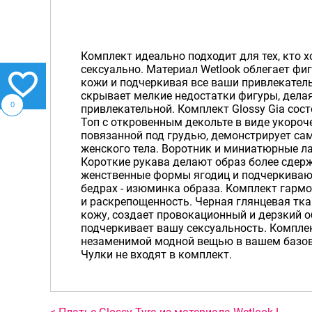
Комплект идеально подходит для тех, кто 
сексуально. Материал Wetlook облегает фи
кожи и подчеркивая все ваши привлекатель
скрывает мелкие недостатки фигуры, делая
0
привлекательной. Комплект Glossy Gia состо
Топ с откровенным декольте в виде укороч
повязанной под грудью, демонстрирует с
женского тела. Воротник и миниатюрные л
Короткие рукава делают образ более сдер
женственные формы ягодиц и подчеркивают
бедрах - изюминка образа. Комплект гармо
и раскрепощенность. Черная глянцевая т
кожу, создает провокационный и дерзкий о
подчеркивает вашу сексуальность. Комплек
незаменимой модной вещью в вашем базов
Чулки не входят в комплект.