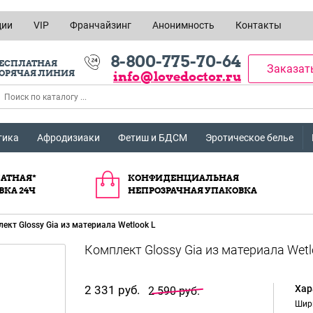
ции
VIP
Франчайзинг
Анонимность
Контакты
8-800-775-70-64
ЕСПЛАТНАЯ
Заказат
ОРЯЧАЯ ЛИНИЯ
info@lovedoctor.ru
тика
Афродизиаки
Фетиш и БДСМ
Эротическое белье
АТНАЯ*
КОНФИДЕНЦИАЛЬНАЯ
ВКА 24Ч
НЕПРОЗРАЧНАЯ УПАКОВКА
ект Glossy Gia из материала Wetlook L
2 331 руб.
Хар
2 590 руб.
Шир