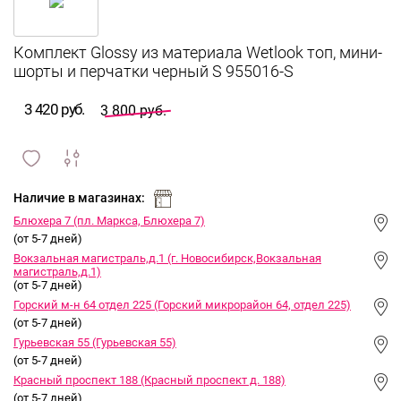
Комплект Glossy из материала Wetlook топ, мини-
шорты и перчатки черный S 955016-S
3 420 руб.
3 800 руб.
сравнить
ИЗБРАННОЕ
и
Наличие в магазинах:
Блюхера 7 (пл. Маркса, Блюхера 7)
(от 5-7 дней)
Вокзальная магистраль,д.1 (г. Новосибирск,Вокзальная
магистраль,д.1)
(от 5-7 дней)
Горский м-н 64 отдел 225 (Горский микрорайон 64, отдел 225)
(от 5-7 дней)
Гурьевская 55 (Гурьевская 55)
(от 5-7 дней)
Красный проспект 188 (Красный проспект д. 188)
(от 5-7 дней)