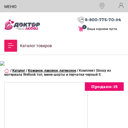
МЕНЮ
8-800-775-70-64
0
Ваша корзина пуста
Каталог товаров
/
Каталог
/
Кожаное, лаковое, латексное
/
Комплект Glossy из
материала Wetlook топ, мини-шорты и перчатки черный S
Продано:
Продано:
Продано:
Продано:
Продано:
Продано:
Продано:
Продано:
Продано:
15
15
15
15
15
15
15
15
15