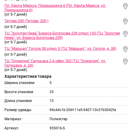
Пл. Карла Маркса, Покрышкина 6 (Пл. Карла Маркса, ул.
Покрышкина 6)
(от 5-7 дней)
Титова 200 (Титова, 200 )
(от 5-7 дней)
ТЦ "Золотая Нива" Бориса Богаткова 239 отдел 133 (ТЦ "Золотая
Нива", ул. Бориса Богаткова 239)
(от 5-7 дней)
ТЦ "Маршал" Гоголя 38 отдел 3 (ТЦ "Маршал", ул. Гоголя, д. 38)
(от 5-7 дней)
ТЦ "Олимпия" Галущака 2 А офис 302 (ТЦ "Олимпия", ул.
Галущака, д. 2А)
(от 5-7 дней)
Характеристики товара
Ширина упаковки
5
Высота упаковки
25
Длина упаковки
15
Размер одежды
94c44c1b-206f-11e5-9407-10c37b5042fa
Материал
Полиэстер
Артикул
955016-S