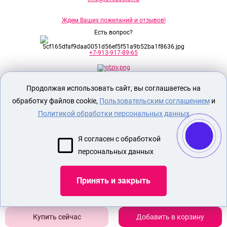
Ждем Ваших пожеланий и отзывов!
Есть вопрос?
+7-913-917-89-65
Продолжая использовать сайт, вы соглашаетесь на
Секс шоп Доктор Любви
предназначен
исключительно для лиц старше 18 лет!
обработку файлов cookie,
Пользовательским соглашением
и
Вся продукция имеет знак EAC
Евразийского соответствия.
Политикой обработки персональных данных
О МАГАЗИНЕ
Я согласен с обработкой
ОПЛАТА И ДОСТАВКА
персональных данных
СЕКС ИГРУШКИ
ЭРОТИЧЕСКОЕ БЕЛЬЕ
Принять и закрыть
Показать еще
Добавить в корзину