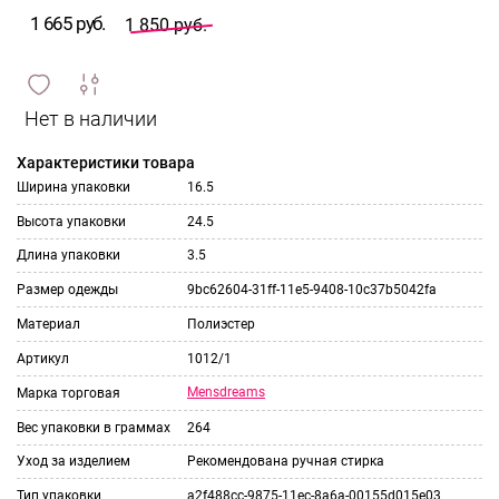
1 665 руб.
1 850 руб.
сравнить
ИЗБРАННОЕ
и
Характеристики товара
Ширина упаковки
16.5
Высота упаковки
24.5
Длина упаковки
3.5
Размер одежды
9bc62604-31ff-11e5-9408-10c37b5042fa
Материал
Полиэстер
Артикул
1012/1
Mensdreams
Марка торговая
Вес упаковки в граммах
264
Уход за изделием
Рекомендована ручная стирка
Тип упаковки
a2f488cc-9875-11ec-8a6a-00155d015e03