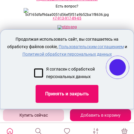
Есть вопрос?
+7-913-917-89-65
Продолжая использовать сайт, вы соглашаетесь на
Секс шоп Доктор Любви
предназначен
исключительно для лиц старше 18 лет!
обработку файлов cookie,
Пользовательским соглашением
и
Вся продукция имеет знак EAC
Евразийского соответствия.
Политикой обработки персональных данных
О МАГАЗИНЕ
Я согласен с обработкой
ОПЛАТА И ДОСТАВКА
персональных данных
СЕКС ИГРУШКИ
ЭРОТИЧЕСКОЕ БЕЛЬЕ
Принять и закрыть
Показать еще
Добавить в корзину