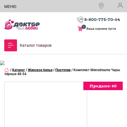
МЕНЮ
8-800-775-70-64
0
Ваша корзина пуста
Каталог товаров
/
Каталог
/
Женское белье
/
Портупеи
/
Комплект Mensdreams Чары
черные 48-54
Продано:
Продано:
Продано:
Продано:
Продано:
60
60
60
60
60