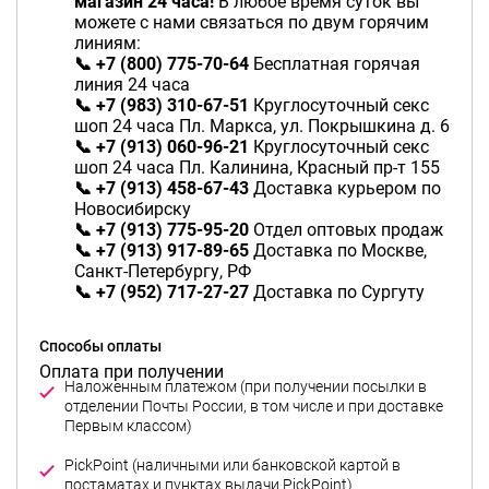
магазин 24 часа!
В любое время суток вы
можете с нами связаться по двум горячим
линиям:
📞 +7 (800) 775-70-64
Бесплатная горячая
линия 24 часа
📞 +7 (983) 310-67-51
Круглосуточный секс
шоп 24 часа Пл. Маркса, ул. Покрышкина д. 6
📞 +7 (913) 060-96-21
Круглосуточный секс
шоп 24 часа Пл. Калинина, Красный пр-т 155
📞 +7 (913) 458-67-43
Доставка курьером по
Новосибирску
📞 +7 (913) 775-95-20
Отдел оптовых продаж
📞 +7 (913) 917-89-65
Доставка по Москве,
Санкт-Петербургу, РФ
📞 +7 (952) 717-27-27
Доставка по Сургуту
Способы оплаты
Оплата при получении
Наложенным платежом (при получении посылки в
отделении Почты России, в том числе и при доставке
Первым классом)
PickPoint (наличными или банковской картой в