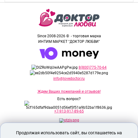
Since 2008-2026 © - торговая марка
ИНТИМ МАРКЕТ "ДОКТОР ЛЮБВИ"
8(800)775-70-64
info@lovedoctor.ru
Ждем Ваших пожеланий и отзывов!
Есть вопрос?
+7-913-917-89-65
Продолжая использовать сайт, вы соглашаетесь на
Секс шоп Доктор Любви
предназначен
исключительно для лиц старше 18 лет!