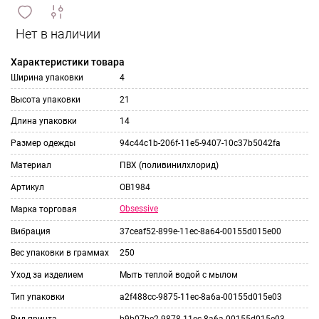
сравнить
ИЗБРАННОЕ
и
Характеристики товара
Ширина упаковки
4
Высота упаковки
21
Длина упаковки
14
Размер одежды
94c44c1b-206f-11e5-9407-10c37b5042fa
Материал
ПВХ (поливинилхлорид)
Артикул
ОВ1984
Obsessive
Марка торговая
Вибрация
37ceaf52-899e-11ec-8a64-00155d015e00
Вес упаковки в граммах
250
Уход за изделием
Мыть теплой водой с мылом
Тип упаковки
a2f488cc-9875-11ec-8a6a-00155d015e03
Вид принта
b9b07be2-9878-11ec-8a6a-00155d015e03